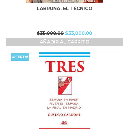
LABRUNA. EL TÉCNICO
El
El
$
35,000.00
$
33,000.00
precio
precio
AÑADIR AL CARRITO
original
actual
era:
es:
$35,000.00.
$33,000.00.
¡OFERTA!