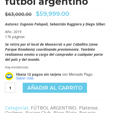
fútbol argentino
El
El
$
59,999.00
$
63,000.00
precio
precio
original
actual
Autores: Eugenio Palopoli, Sebastián Ruggiero y Diego Silber.
era:
es:
Año: 2019
$63,000.00.
$59,999.00.
176 páginas
Se retira por el local de Monserrat o por Caballito (zona
Parque Rivadavia) coordinando previamente. También
realizamos envíos a cargo del comprador a cualquier parte
del país y del mundo.
Hay existencias
Hasta 12 pagos sin tarjeta
con Mercado Pago.
Saber más
Camisetas
AÑADIR AL CARRITO
legendarias
del
fútbol
argentino
Categorías:
FÚTBOL ARGENTINO
,
Platense
,
cantidad
Quilmes
,
Racing Club
,
River Plate
,
Rosario