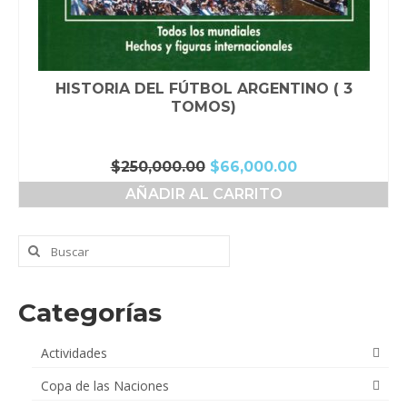
HISTORIA DEL FÚTBOL ARGENTINO ( 3
TOMOS)
El
El
$
250,000.00
$
66,000.00
precio
precio
AÑADIR AL CARRITO
original
actual
era:
es:
$250,000.00.
$66,000.00.
Buscar
por:
Categorías
Actividades
Copa de las Naciones