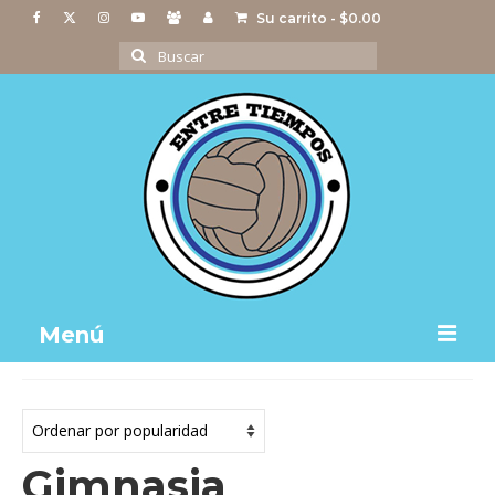
Su carrito
-
$
0.00
Buscar
por:
Menú
Notas
Actividades
Gimnasia
Imágenes