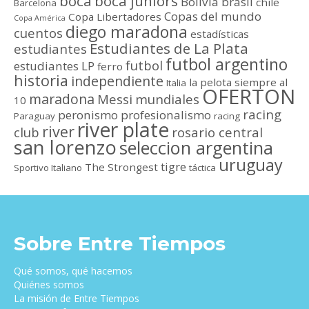
boca
boca juniors
Bolivia
brasil
chile
Barcelona
Copas del mundo
Copa Libertadores
Copa América
diego maradona
cuentos
estadísticas
Estudiantes de La Plata
estudiantes
futbol argentino
futbol
estudiantes LP
ferro
historia
independiente
la pelota siempre al
Italia
OFERTON
maradona
Messi
mundiales
10
racing
peronismo
profesionalismo
Paraguay
racing
river plate
river
club
rosario central
san lorenzo
seleccion argentina
uruguay
tigre
The Strongest
Sportivo Italiano
táctica
Sobre Entre Tiempos
Qué somos, qué hacemos
Quiénes somos
La misión de Entre Tiempos