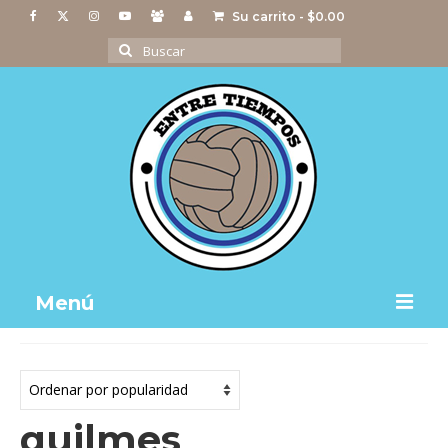
Su carrito
-
$
0.00
Buscar
por:
Menú
Notas
Actividades
quilmes
Imágenes