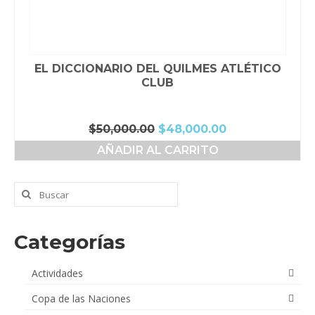
EL DICCIONARIO DEL QUILMES ATLÉTICO
CLUB
El
El
$
50,000.00
$
48,000.00
precio
precio
AÑADIR AL CARRITO
original
actual
era:
es:
$50,000.00.
$48,000.00.
Buscar
por:
Categorías
Actividades
Copa de las Naciones