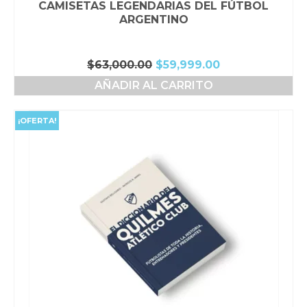
CAMISETAS LEGENDARIAS DEL FÚTBOL
ARGENTINO
El
El
$
63,000.00
$
59,999.00
precio
precio
AÑADIR AL CARRITO
original
actual
era:
es:
$63,000.00.
$59,999.00.
¡OFERTA!