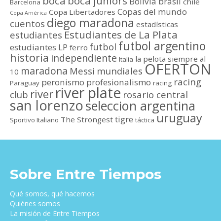
boca
boca juniors
Bolivia
brasil
chile
Barcelona
Copas del mundo
Copa Libertadores
Copa América
diego maradona
cuentos
estadísticas
Estudiantes de La Plata
estudiantes
futbol argentino
futbol
estudiantes LP
ferro
historia
independiente
la pelota siempre al
Italia
OFERTON
maradona
Messi
mundiales
10
racing
peronismo
profesionalismo
Paraguay
racing
river plate
river
club
rosario central
san lorenzo
seleccion argentina
uruguay
tigre
The Strongest
Sportivo Italiano
táctica
Sobre Entre Tiempos
Qué somos, qué hacemos
Quiénes somos
La misión de Entre Tiempos