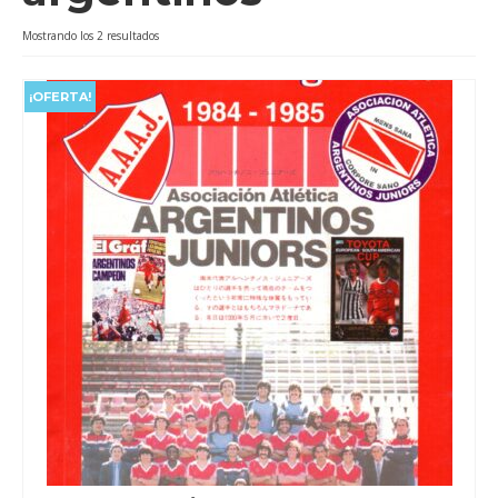
Videos
Ordenado
Mostrando los 2 resultados
por
Tienda
popularidad
¡OFERTA!