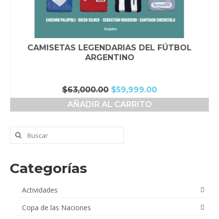
CAMISETAS LEGENDARIAS DEL FÚTBOL
ARGENTINO
El
El
$
63,000.00
$
59,999.00
precio
precio
AÑADIR AL CARRITO
original
actual
era:
es:
$63,000.00.
$59,999.00.
Buscar
por:
Categorías
Actividades
Copa de las Naciones