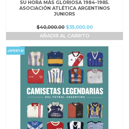
SU HORA MÁS GLORIOSA 1984-1985.
ASOCIACIÓN ATLÉTICA ARGENTINOS
JUNIORS
El
El
$
40,000.00
$
35,000.00
precio
precio
AÑADIR AL CARRITO
original
actual
era:
es:
$40,000.00.
$35,000.00.
¡OFERTA!