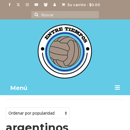
Su carrito
-
$
0.00
Buscar
por:
Menú
Notas
Actividades
argentinos
Imágenes