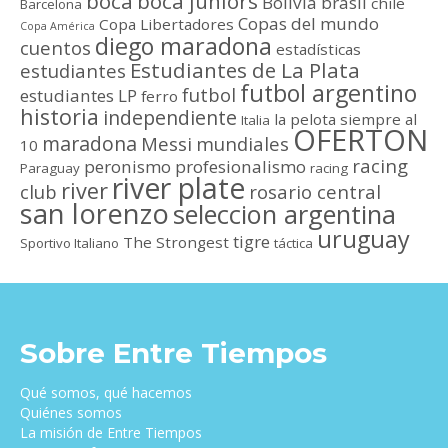
boca
boca juniors
Bolivia
brasil
chile
Barcelona
Copas del mundo
Copa Libertadores
Copa América
diego maradona
cuentos
estadísticas
Estudiantes de La Plata
estudiantes
futbol argentino
futbol
estudiantes LP
ferro
historia
independiente
la pelota siempre al
Italia
OFERTON
maradona
Messi
mundiales
10
racing
peronismo
profesionalismo
Paraguay
racing
river plate
river
club
rosario central
san lorenzo
seleccion argentina
uruguay
tigre
The Strongest
Sportivo Italiano
táctica
Sobre Entre Tiempos
Qué somos, qué hacemos
Quiénes somos
La misión de Entre Tiempos