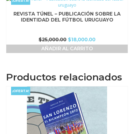
¡OFERTA!
REVISTA TÚNEL – PUBLICACIÓN SOBRE LA
IDENTIDAD DEL FÚTBOL URUGUAYO
El
El
$
25,000.00
$
18,000.00
precio
precio
AÑADIR AL CARRITO
original
actual
era:
es:
$25,000.00.
$18,000.00.
Productos relacionados
¡OFERTA!