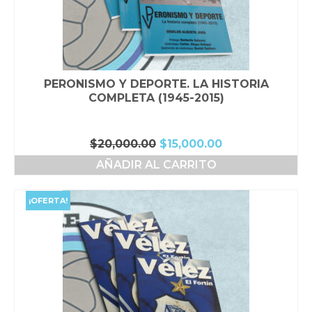
PERONISMO Y DEPORTE. LA HISTORIA
COMPLETA (1945-2015)
El
El
$
20,000.00
$
15,000.00
precio
precio
AÑADIR AL CARRITO
original
actual
era:
es:
$20,000.00.
$15,000.00.
¡OFERTA!