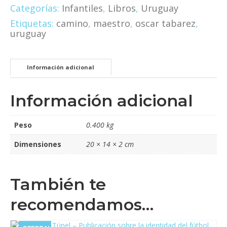
cantidad
Categorías:
Infantiles
,
Libros
,
Uruguay
Etiquetas:
camino
,
maestro
,
oscar tabarez
,
uruguay
Información adicional
Información adicional
Peso
0.400 kg
Dimensiones
20 × 14 × 2 cm
También te
recomendamos…