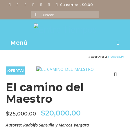
Su carrito
-
$
0.00
Buscar
por:
Menú
VOLVER A
URUGUAY
Notas
Actividades
¡OFERTA!
Imágenes
El camino del
Videos
Maestro
Tienda
El
El
$
20,000.00
$
25,000.00
precio
precio
original
actual
Autores: Rodolfo Santullo y Marcos Vergara