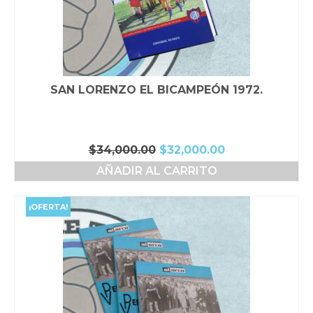
SAN LORENZO EL BICAMPEÓN 1972.
El
El
$
34,000.00
$
32,000.00
precio
precio
AÑADIR AL CARRITO
original
actual
era:
es:
$34,000.00.
$32,000.00.
¡OFERTA!