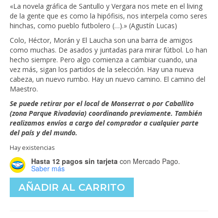
era:
es:
«La novela gráfica de Santullo y Vergara nos mete en el living
$25,000.00.
$20,000.00.
de la gente que es como la hipófisis, nos interpela como seres
hinchas, como pueblo futbolero (…).» (Agustín Lucas)
Colo, Héctor, Morán y El Laucha son una barra de amigos
como muchas. De asados y juntadas para mirar fútbol. Lo han
hecho siempre. Pero algo comienza a cambiar cuando, una
vez más, sigan los partidos de la selección. Hay una nueva
cabeza, un nuevo rumbo. Hay un nuevo camino. El camino del
Maestro.
Se puede retirar por el local de Monserrat o por Caballito
(zona Parque Rivadavia) coordinando previamente. También
realizamos envíos a cargo del comprador a cualquier parte
del país y del mundo.
Hay existencias
Hasta 12 pagos sin tarjeta
con Mercado Pago.
Saber más
El
AÑADIR AL CARRITO
camino
del
Maestro