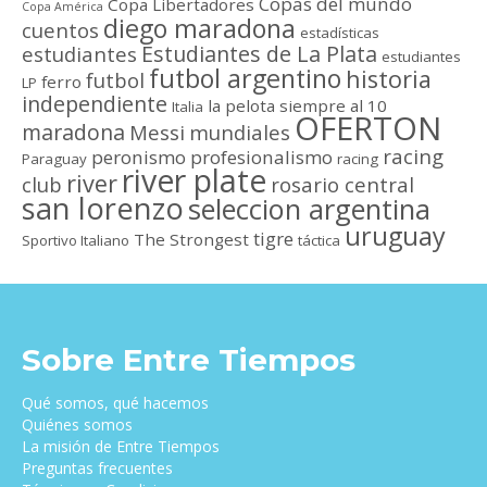
Copas del mundo
Copa Libertadores
Copa América
diego maradona
cuentos
estadísticas
Estudiantes de La Plata
estudiantes
estudiantes
futbol argentino
historia
futbol
ferro
LP
independiente
la pelota siempre al 10
Italia
OFERTON
maradona
Messi
mundiales
racing
peronismo
profesionalismo
Paraguay
racing
river plate
river
club
rosario central
san lorenzo
seleccion argentina
uruguay
tigre
The Strongest
Sportivo Italiano
táctica
Sobre Entre Tiempos
Qué somos, qué hacemos
Quiénes somos
La misión de Entre Tiempos
Preguntas frecuentes