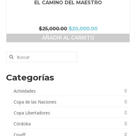
EL CAMINO DEL MAESTRO
El
El
$
25,000.00
$
20,000.00
precio
precio
AÑADIR AL CARRITO
original
actual
era:
es:
$25,000.00.
$20,000.00.
Buscar
por:
Categorías
Actividades
Copa de las Naciones
Copa Libertadores
Córdoba
Cruyff