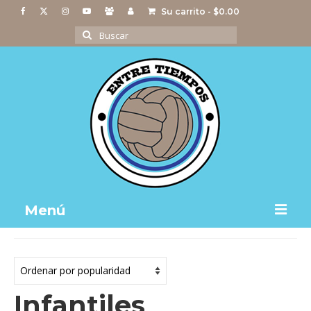
Su carrito
-
$
0.00
Buscar
por:
Menú
Notas
Actividades
Infantiles
Imágenes