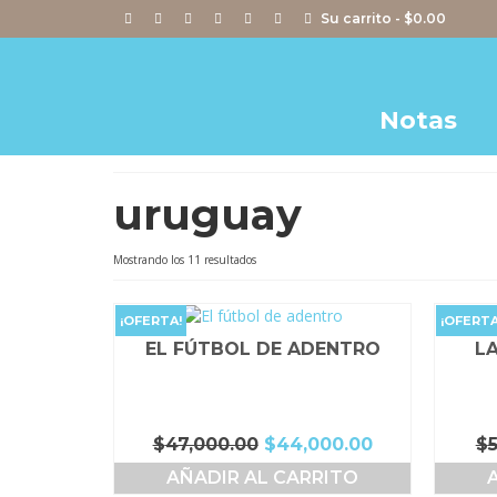
Su carrito
-
$
0.00
Notas
uruguay
Ordenado
Mostrando los 11 resultados
por
popularidad
¡OFERTA!
¡OFERTA
EL FÚTBOL DE ADENTRO
LA
El
El
$
47,000.00
$
44,000.00
$
precio
precio
AÑADIR AL CARRITO
original
actual