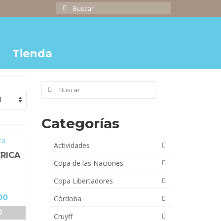
Buscar
por:
Tienda
Buscar
por:
Categorías
Actividades
ÉRICA
Copa de las Naciones
Copa Libertadores
El
00
Córdoba
precio
O
Cruyff
actual