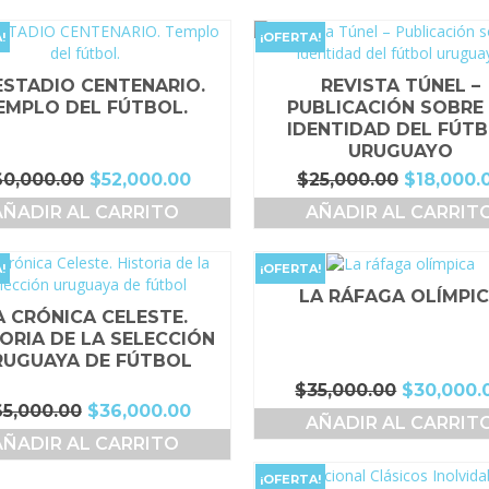
era:
es:
era:
$50,000.00.
$30,000.00.
$50,000.0
!
¡OFERTA!
ESTADIO CENTENARIO.
REVISTA TÚNEL –
EMPLO DEL FÚTBOL.
PUBLICACIÓN SOBRE
IDENTIDAD DEL FÚT
URUGUAYO
El
El
El
60,000.00
$
52,000.00
$
25,000.00
$
18,000.
precio
precio
precio
AÑADIR AL CARRITO
AÑADIR AL CARRIT
original
actual
original
era:
es:
era:
$60,000.00.
$52,000.00.
$25,000.
!
¡OFERTA!
LA RÁFAGA OLÍMPI
A CRÓNICA CELESTE.
ORIA DE LA SELECCIÓN
RUGUAYA DE FÚTBOL
El
$
35,000.00
$
30,000.
El
El
65,000.00
$
36,000.00
precio
AÑADIR AL CARRIT
precio
precio
original
AÑADIR AL CARRITO
original
actual
era:
era:
es:
$35,000.0
¡OFERTA!