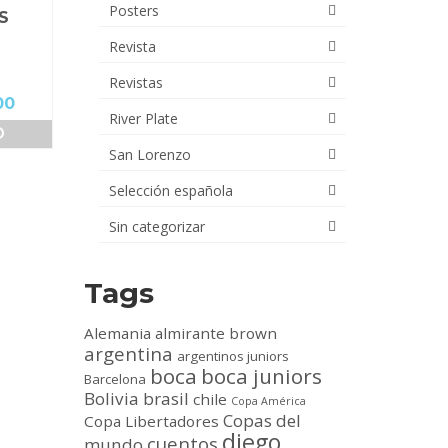
Posters
S
Revista
Revistas
El
00
River Plate
precio
O
actual
San Lorenzo
es:
0.
$32,000.00.
Selección española
Sin categorizar
Tags
Alemania
almirante brown
argentina
argentinos juniors
boca
boca juniors
Barcelona
Bolivia
brasil
chile
Copa América
Copas del
Copa Libertadores
diego
cuentos
mundo