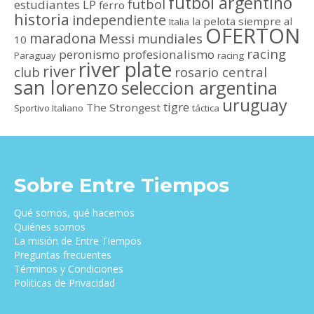
futbol argentino
futbol
estudiantes LP
ferro
historia
independiente
la pelota siempre al
Italia
OFERTON
maradona
Messi
mundiales
10
racing
peronismo
profesionalismo
Paraguay
racing
river plate
river
club
rosario central
san lorenzo
seleccion argentina
uruguay
tigre
The Strongest
Sportivo Italiano
táctica
Sobre Entre Tiempos
Qué somos, qué hacemos
Quiénes somos
La misión de Entre Tiempos
Preguntas frecuentes
Términos y Condiciones
Politicas de Privacidad