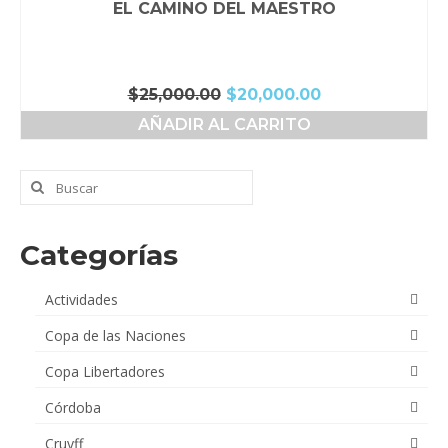
EL CAMINO DEL MAESTRO
El
El
$
25,000.00
$
20,000.00
precio
precio
AÑADIR AL CARRITO
original
actual
era:
es:
$25,000.00.
$20,000.00.
Buscar
por:
Categorías
Actividades
Copa de las Naciones
Copa Libertadores
Córdoba
Cruyff