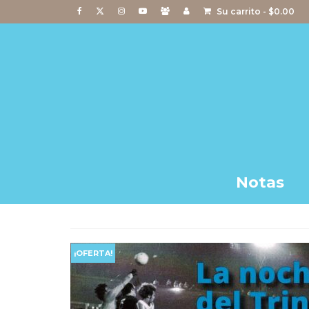
Su carrito
-
$
0.00
Notas
¡OFERTA!