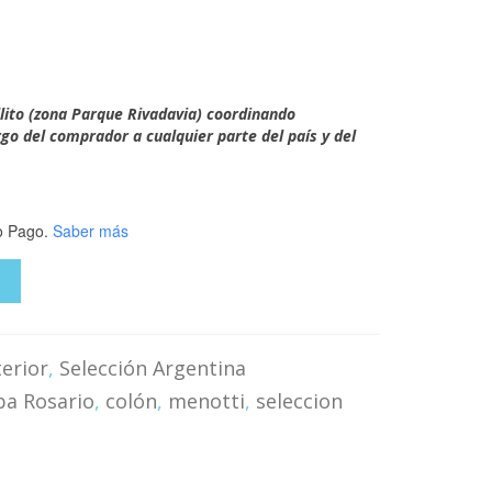
ual
,000.00.
llito (zona Parque Rivadavia) coordinando
o del comprador a cualquier parte del país y del
 Pago.
Saber más
O
terior
,
Selección Argentina
ba Rosario
,
colón
,
menotti
,
seleccion