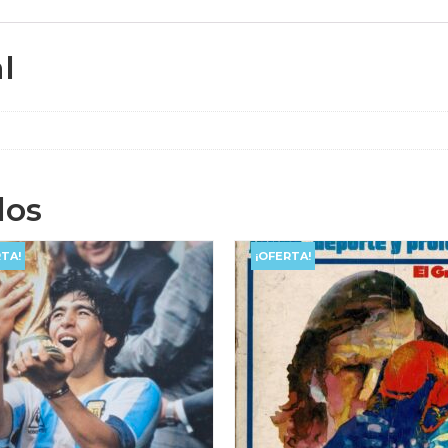
l
dos
TA!
¡OFERTA!