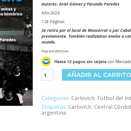
original
act
Autores: Ariel Gómez y Facundo Paredes
era:
es:
Año:2024
$30,000.00.
$28
128 Páginas
Se retira por el local de Monserrat o por Caba
previamente. También realizamos envíos a carg
mundo.
Hay existencias
Hasta 12 pagos sin tarjeta
con Mercado
La
AÑADIR AL CARRIT
noche
del
Trinche
cantidad
Categorías:
Carlovich
,
Fútbol del In
Etiquetas:
Carlovich
,
Central Córdo
argentina