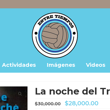
Actividades
Imágenes
Videos
La noche del T
El
El
$
28,000.00
$
30,000.00
precio
pre