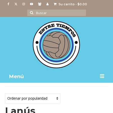
Su carrito
-
$
0.00
Buscar
por:
Menú
Notas
Actividades
Lanús
Imágenes