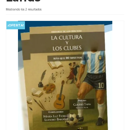
Videos
Ordenado
Mostrando los 2 resultados
por
Tienda
popularidad
¡OFERTA!