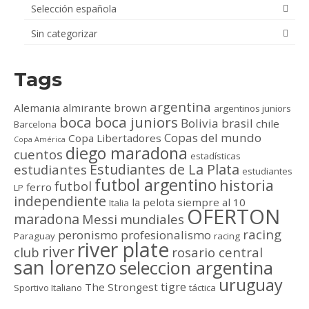
Selección española
Sin categorizar
Tags
argentina
Alemania
almirante brown
argentinos juniors
boca
boca juniors
Bolivia
brasil
chile
Barcelona
Copas del mundo
Copa Libertadores
Copa América
diego maradona
cuentos
estadísticas
Estudiantes de La Plata
estudiantes
estudiantes
futbol argentino
historia
futbol
ferro
LP
independiente
la pelota siempre al 10
Italia
OFERTON
maradona
Messi
mundiales
racing
peronismo
profesionalismo
Paraguay
racing
river plate
river
club
rosario central
san lorenzo
seleccion argentina
uruguay
tigre
The Strongest
Sportivo Italiano
táctica