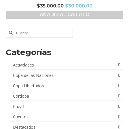
El
El
$
35,000.00
$
30,000.00
precio
precio
AÑADIR AL CARRITO
original
actual
era:
es:
$35,000.00.
$30,000.00.
Buscar
por:
Categorías
Actividades
Copa de las Naciones
Copa Libertadores
Córdoba
Cruyff
Cuentos
Destacados