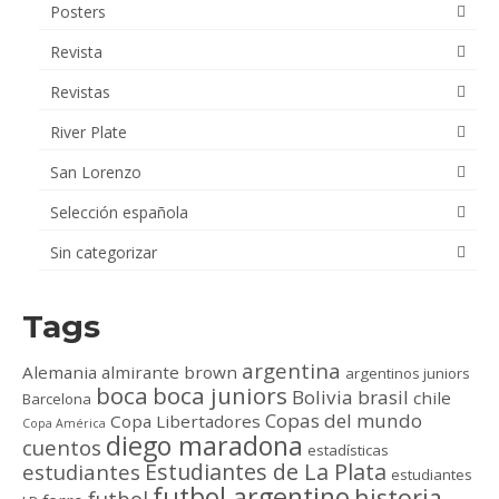
Posters
Revista
Revistas
River Plate
San Lorenzo
Selección española
Sin categorizar
Tags
argentina
Alemania
almirante brown
argentinos juniors
boca
boca juniors
Bolivia
brasil
chile
Barcelona
Copas del mundo
Copa Libertadores
Copa América
diego maradona
cuentos
estadísticas
Estudiantes de La Plata
estudiantes
estudiantes
futbol argentino
historia
futbol