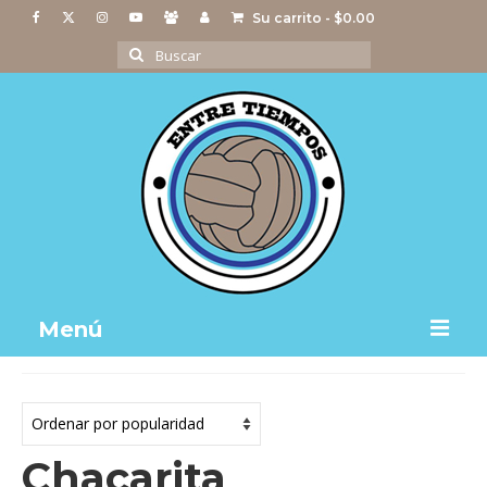
Su carrito
-
$
0.00
Buscar
por:
Menú
Notas
Actividades
Chacarita
Imágenes