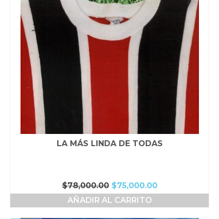
LA MÁS LINDA DE TODAS
El
El
$
78,000.00
$
75,000.00
precio
precio
AÑADIR AL CARRITO
original
actual
era:
es: