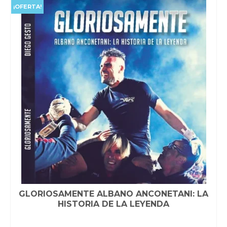
$78,000.00.
$75,000.00.
¡OFERTA!
GLORIOSAMENTE ALBANO ANCONETANI: LA
HISTORIA DE LA LEYENDA