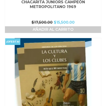
CHACARITA JUNIORS CAMPEÓN
METROPOLITANO 1969
El
El
$
17,500.00
$
15,500.00
precio
precio
AÑADIR AL CARRITO
original
actual
era:
es:
$17,500.00.
$15,500.00.
¡OFERTA!