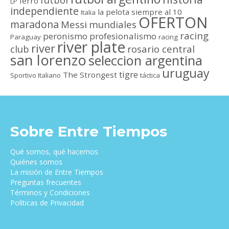
ferro
LP
independiente
la pelota siempre al 10
Italia
OFERTON
maradona
Messi
mundiales
racing
peronismo
profesionalismo
Paraguay
racing
river plate
river
club
rosario central
san lorenzo
seleccion argentina
uruguay
tigre
The Strongest
Sportivo Italiano
táctica
Sobre Entre Tiempos
Qué somos, qué hacemos
Quiénes somos
La misión de Entre Tiempos
Preguntas frecuentes
Términos y Condiciones
Politicas de Privacidad