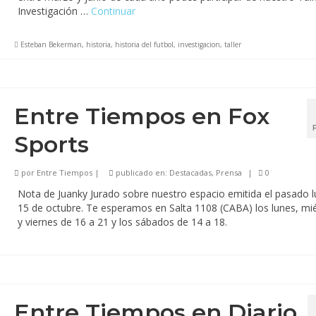
Investigación …
Continuar
Esteban Bekerman
,
historia
,
historia del futbol
,
investigacion
,
taller
Entre Tiempos en Fox
Sports
por
Entre Tiempos
|
publicado en:
Destacadas
,
Prensa
|
0
Nota de Juanky Jurado sobre nuestro espacio emitida el pasado 
15 de octubre. Te esperamos en Salta 1108 (CABA) los lunes, mi
y viernes de 16 a 21 y los sábados de 14 a 18.
Entre Tiempos en Diario