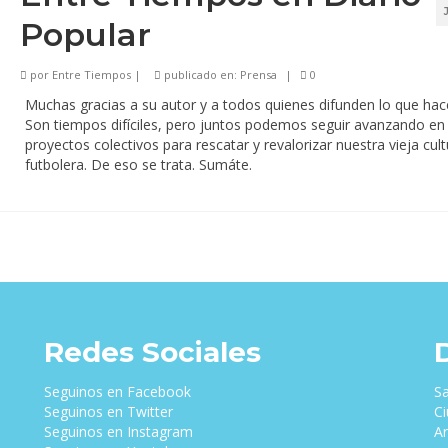
Popular
por
Entre Tiempos
|
publicado en:
Prensa
|
0
Muchas gracias a su autor y a todos quienes difunden lo que ha
Son tiempos difíciles, pero juntos podemos seguir avanzando en
proyectos colectivos para rescatar y revalorizar nuestra vieja cult
futbolera. De eso se trata. Sumáte.
Redes Sociales
Seguinos en Facebook
Sa
Seguinos en Twitter
Ci
Seguinos en Instagram
Ar