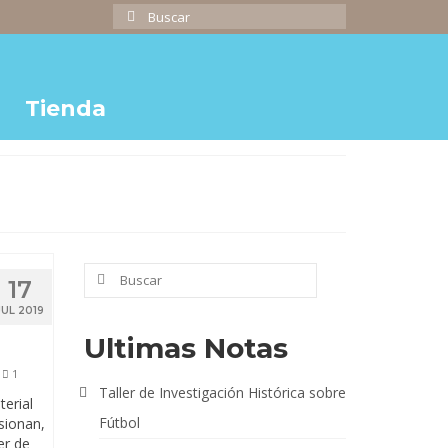
Buscar
por:
Tienda
Buscar
17
por:
JUL 2019
Ultimas Notas
1
Taller de Investigación Histórica sobre
terial
Fútbol
sionan,
er de