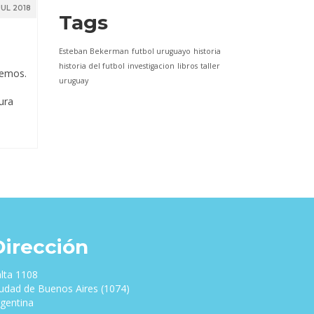
JUL 2018
Tags
Esteban Bekerman
futbol uruguayo
historia
historia del futbol
investigacion
libros
taller
cemos.
uruguay
ura
Dirección
lta 1108
udad de Buenos Aires (1074)
gentina