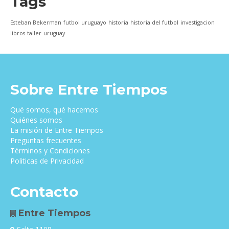
Tags
Esteban Bekerman
futbol uruguayo
historia
historia del futbol
investigacion
libros
taller
uruguay
Sobre Entre Tiempos
Qué somos, qué hacemos
Quiénes somos
La misión de Entre Tiempos
Preguntas frecuentes
Términos y Condiciones
Politicas de Privacidad
Contacto
Entre Tiempos