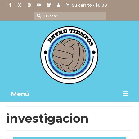
Su carrito
-
$
0.00
Buscar
por:
Menú
Notas
investigacion
Actividades
Imágenes