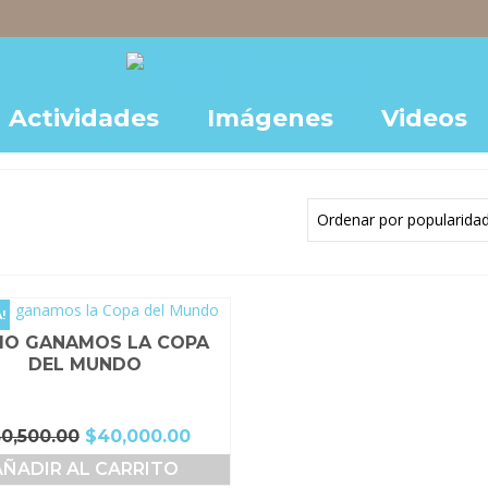
Actividades
Imágenes
Videos
!
O GANAMOS LA COPA
DEL MUNDO
El
El
50,500.00
$
40,000.00
precio
precio
AÑADIR AL CARRITO
original
actual