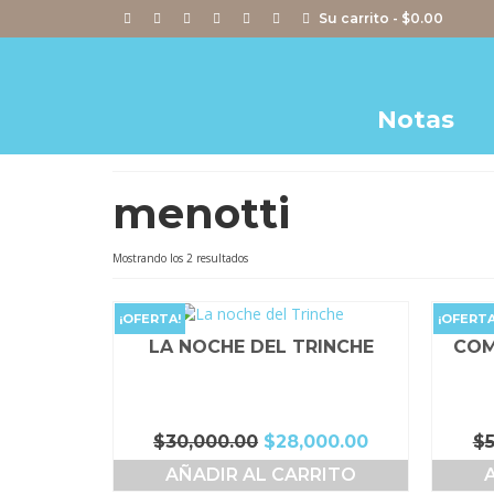
Su carrito
-
$
0.00
Notas
menotti
Ordenado
Mostrando los 2 resultados
por
popularidad
¡OFERTA!
¡OFERTA
LA NOCHE DEL TRINCHE
COM
El
El
$
30,000.00
$
28,000.00
$
precio
precio
AÑADIR AL CARRITO
original
actual