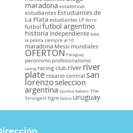
maradona
estadísticas
Estudiantes de
estudiantes
La Plata
estudiantes LP
ferro
futbol argentino
futbol
historia
independiente
Italia
la pelota siempre al 10
maradona
Messi
mundiales
OFERTON
Paraguay
peronismo
profesionalismo
river
river
racing club
racing
plate
san
rosario central
lorenzo
seleccion
argentina
The
Sportivo Italiano
uruguay
tigre
Strongest
táctica
Dirección