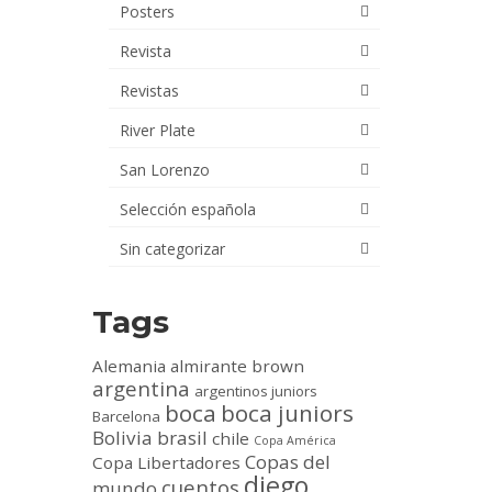
Posters
Revista
Revistas
River Plate
San Lorenzo
Selección española
Sin categorizar
Tags
Alemania
almirante brown
argentina
argentinos juniors
boca
boca juniors
Barcelona
Bolivia
brasil
chile
Copa América
Copas del
Copa Libertadores
diego
cuentos
mundo