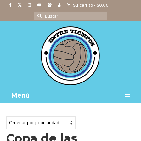
Su carrito
-
$
0.00
Buscar
por:
Menú
Notas
Actividades
Copa de las
Imágenes