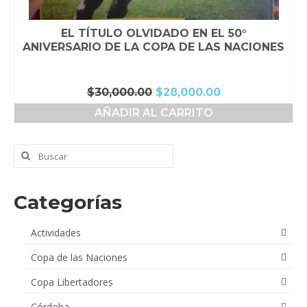
EL TÍTULO OLVIDADO EN EL 50°
ANIVERSARIO DE LA COPA DE LAS NACIONES
El
El
$
30,000.00
$
28,000.00
precio
precio
AÑADIR AL CARRITO
original
actual
era:
es:
$30,000.00.
$28,000.00.
Buscar
por:
Categorías
Actividades
Copa de las Naciones
Copa Libertadores
Córdoba