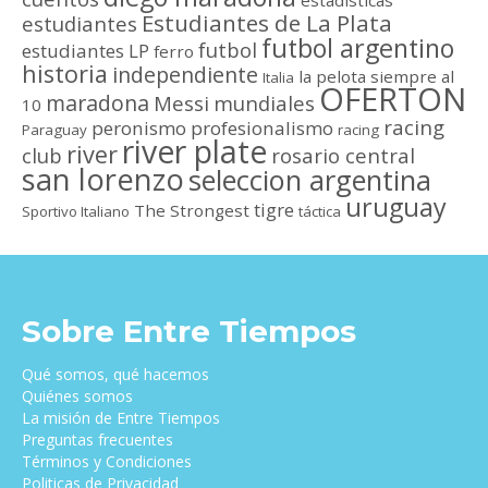
estadísticas
Estudiantes de La Plata
estudiantes
futbol argentino
futbol
estudiantes LP
ferro
historia
independiente
la pelota siempre al
Italia
OFERTON
maradona
Messi
mundiales
10
racing
peronismo
profesionalismo
Paraguay
racing
river plate
river
club
rosario central
san lorenzo
seleccion argentina
uruguay
tigre
The Strongest
Sportivo Italiano
táctica
Sobre Entre Tiempos
Qué somos, qué hacemos
Quiénes somos
La misión de Entre Tiempos
Preguntas frecuentes
Términos y Condiciones
Politicas de Privacidad