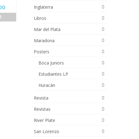
Inglaterra
El
00
precio
O
Libros
actual
es:
Mar del Plata
00.
$36,000.00.
Maradona
Posters
Boca Juniors
Estudiantes LP
Huracán
Revista
Revistas
River Plate
San Lorenzo