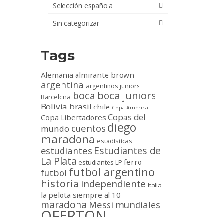
Selección española
Sin categorizar
Tags
Alemania
almirante brown
argentina
argentinos juniors
boca
boca juniors
Barcelona
Bolivia
brasil
chile
Copa América
Copas del
Copa Libertadores
diego
cuentos
mundo
maradona
estadísticas
Estudiantes de
estudiantes
La Plata
ferro
estudiantes LP
futbol argentino
futbol
historia
independiente
Italia
la pelota siempre al 10
maradona
Messi
mundiales
OFERTON