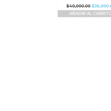
El
$
40,000.00
$
36,000.
precio
AÑADIR AL CARRIT
original
era:
$40,000.