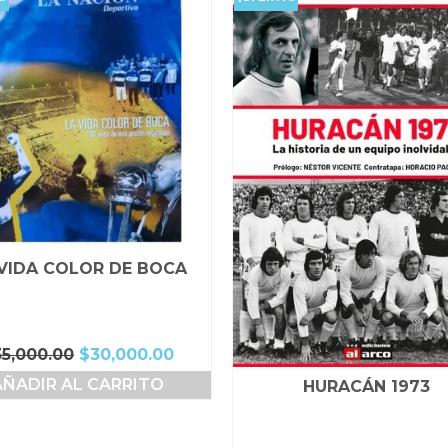
VIDA COLOR DE BOCA
El
El
35,000.00
$
30,000.00
precio
precio
AÑADIR AL CARRITO
HURACÁN 1973
original
actual
era:
es:
$35,000.00.
$30,000.00.