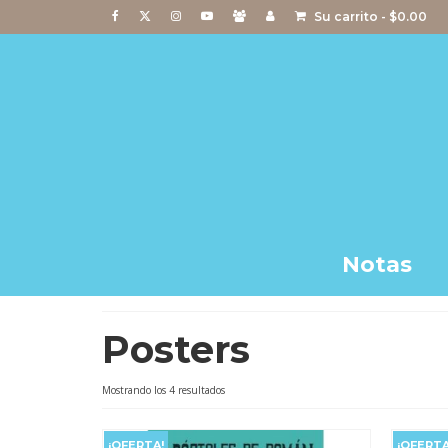
Su carrito
-
$
0.00
Notas
Posters
Ordenado
Mostrando los 4 resultados
por
popularidad
¡OFERTA!
¡OFERTA