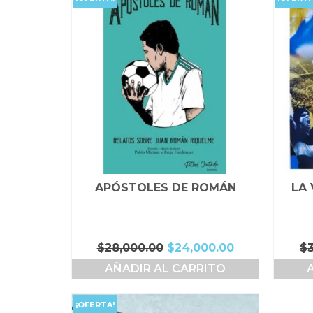
APÓSTOLES DE ROMÁN
LA 
El
El
$
28,000.00
$
24,000.00
$
precio
precio
AÑADIR AL CARRITO
original
actual
era:
es:
$28,000.00.
$24,000.00.
¡OFERTA!