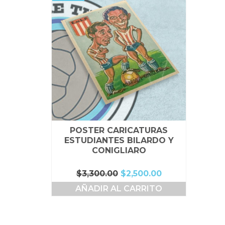
POSTER CARICATURAS
ESTUDIANTES BILARDO Y
CONIGLIARO
El
El
$
3,300.00
$
2,500.00
precio
precio
AÑADIR AL CARRITO
original
actual
era:
es:
$3,300.00.
$2,500.00.