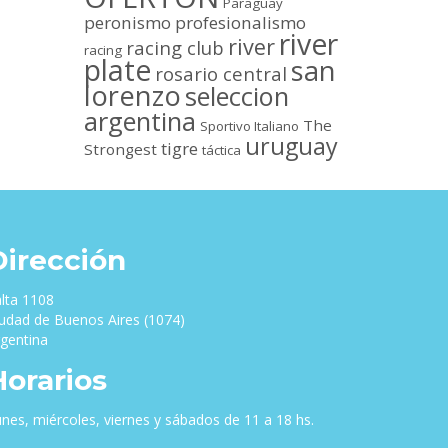
Paraguay
peronismo
profesionalismo
river
river
racing club
racing
plate
san
rosario central
lorenzo
seleccion
argentina
The
Sportivo Italiano
uruguay
tigre
Strongest
táctica
Dirección
lta 1108
udad de Buenos Aires (1074)
gentina
Horarios
nes, miércoles, viernes y sábados de 11 a 18 hs.