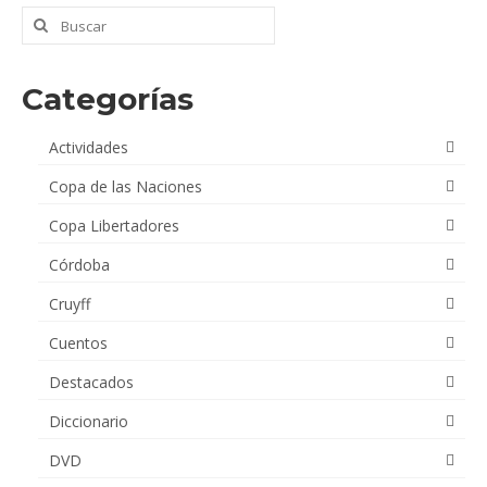
$24,000.00.
$20,000.00.
Buscar
por:
Categorías
Actividades
Copa de las Naciones
Copa Libertadores
Córdoba
Cruyff
Cuentos
Destacados
Diccionario
DVD