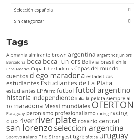
Selección española
Sin categorizar
Tags
argentina
Alemania
almirante brown
argentinos juniors
boca
boca juniors
Bolivia
brasil
chile
Barcelona
Copas del mundo
Copa Libertadores
Copa América
diego maradona
cuentos
estadísticas
Estudiantes de La Plata
estudiantes
futbol argentino
futbol
estudiantes LP
ferro
historia
independiente
la pelota siempre al
Italia
OFERTON
maradona
Messi
mundiales
10
racing
peronismo
profesionalismo
Paraguay
racing
river plate
river
club
rosario central
san lorenzo
seleccion argentina
uruguay
tigre
The Strongest
Sportivo Italiano
táctica