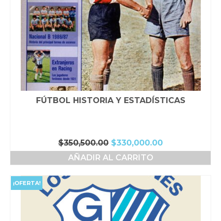
FÚTBOL HISTORIA Y ESTADÍSTICAS
El
El
$
350,500.00
$
330,000.00
precio
precio
AÑADIR AL CARRITO
original
actual
era:
es:
$350,500.00.
$330,000.00.
¡OFERTA!