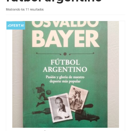
Videos
Ordenado
Mostrando los 11 resultados
por
Tienda
popularidad
¡OFERTA!