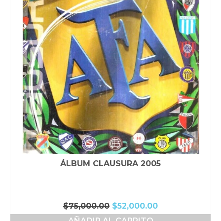
ÁLBUM CLAUSURA 2005
El
El
$
75,000.00
$
52,000.00
precio
precio
AÑADIR AL CARRITO