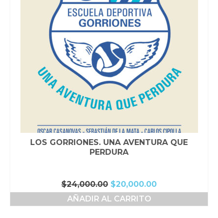
LOS GORRIONES. UNA AVENTURA QUE
PERDURA
El
El
$
24,000.00
$
20,000.00
precio
precio
AÑADIR AL CARRITO
original
actual
era:
es: