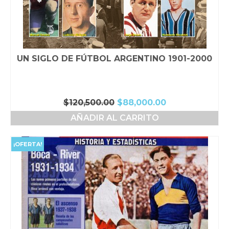
UN SIGLO DE FÚTBOL ARGENTINO 1901-2000
El
El
$
120,500.00
$
88,000.00
precio
precio
AÑADIR AL CARRITO
original
actual
era:
es:
$120,500.00.
$88,000.00.
¡OFERTA!