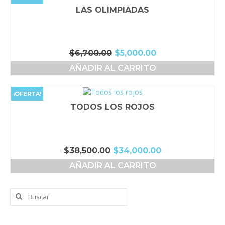
LAS OLIMPIADAS
El
El
$
6,700.00
$
5,000.00
precio
precio
AÑADIR AL CARRITO
original
actual
era:
es:
$6,700.00.
$5,000.00.
¡OFERTA!
TODOS LOS ROJOS
El
El
$
38,500.00
$
34,000.00
precio
precio
AÑADIR AL CARRITO
original
actual
era:
es:
$38,500.00.
$34,000.00.
Buscar
por: