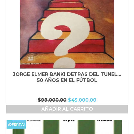
JORGE ELMER BANKI DETRAS DEL TUNEL…
50 AÑOS EN EL FÚTBOL
El
El
$
99,000.00
$
45,000.00
precio
precio
AÑADIR AL CARRITO
original
actual
era:
es:
$99,000.00.
$45,000.00.
¡OFERTA!