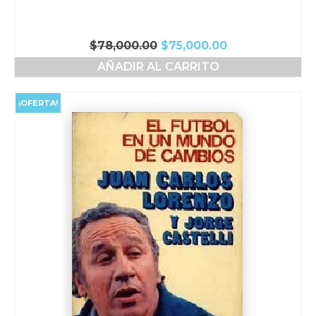
El
El
$
78,000.00
$
75,000.00
precio
precio
AÑADIR AL CARRITO
original
actual
era:
es:
$78,000.00.
$75,000.00.
¡OFERTA!