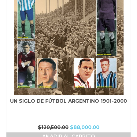
UN SIGLO DE FÚTBOL ARGENTINO 1901-2000
El
El
$
120,500.00
$
88,000.00
precio
precio
AÑADIR AL CARRITO