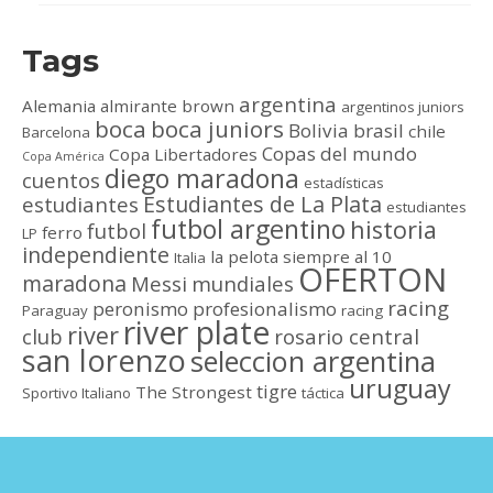
Tags
argentina
Alemania
almirante brown
argentinos juniors
boca
boca juniors
Bolivia
brasil
chile
Barcelona
Copas del mundo
Copa Libertadores
Copa América
diego maradona
cuentos
estadísticas
Estudiantes de La Plata
estudiantes
estudiantes
futbol argentino
historia
futbol
ferro
LP
independiente
la pelota siempre al 10
Italia
OFERTON
maradona
Messi
mundiales
racing
peronismo
profesionalismo
Paraguay
racing
river plate
river
club
rosario central
san lorenzo
seleccion argentina
uruguay
tigre
The Strongest
Sportivo Italiano
táctica