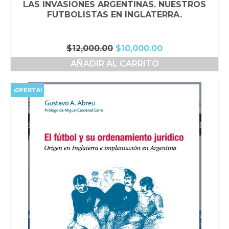
LAS INVASIONES ARGENTINAS. NUESTROS
FUTBOLISTAS EN INGLATERRA.
El
El
$
12,000.00
$
10,000.00
precio
precio
AÑADIR AL CARRITO
original
actual
era:
es:
$12,000.00.
$10,000.00.
¡OFERTA!