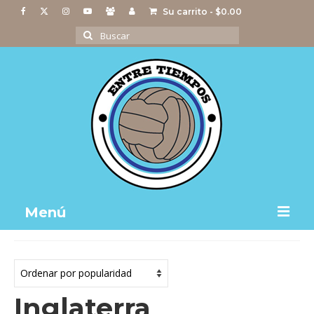
Su carrito
-
$
0.00
Buscar
por:
Menú
Notas
Actividades
Inglaterra
Imágenes