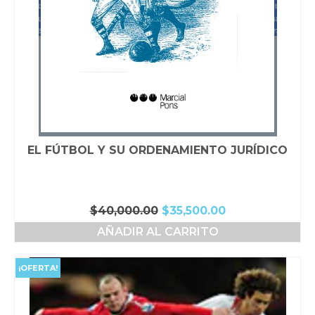
EL FÚTBOL Y SU ORDENAMIENTO JURÍDICO
El
El
$
40,000.00
$
35,500.00
precio
precio
AÑADIR AL CARRITO
original
actual
era:
es:
$40,000.00.
$35,500.00.
¡OFERTA!