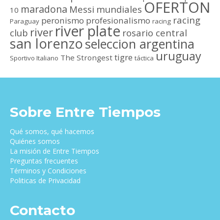
OFERTON
maradona
Messi
mundiales
10
racing
peronismo
profesionalismo
Paraguay
racing
river plate
river
club
rosario central
san lorenzo
seleccion argentina
uruguay
tigre
The Strongest
Sportivo Italiano
táctica
Sobre Entre Tiempos
Qué somos, qué hacemos
Quiénes somos
La misión de Entre Tiempos
Preguntas frecuentes
Términos y Condiciones
Politicas de Privacidad
Contacto