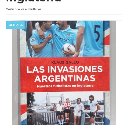
Videos
Ordenado
Mostrando los 4 resultados
por
Tienda
popularidad
¡OFERTA!