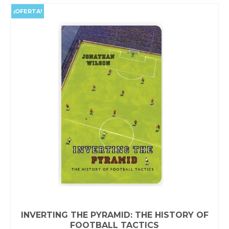
$38,000.00.
$35,000.00.
¡OFERTA!
INVERTING THE PYRAMID: THE HISTORY OF
FOOTBALL TACTICS