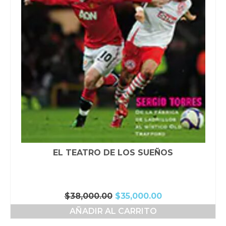
EL TEATRO DE LOS SUEÑOS
El
El
$
38,000.00
$
35,000.00
precio
precio
AÑADIR AL CARRITO
original
actual
era:
es: