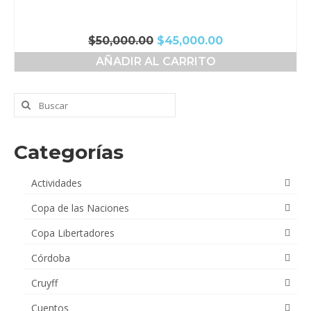
El
El
$
50,000.00
$
45,000.00
precio
precio
AÑADIR AL CARRITO
original
actual
era:
es:
$50,000.00.
$45,000.00.
Buscar
por:
Categorías
Actividades
Copa de las Naciones
Copa Libertadores
Córdoba
Cruyff
Cuentos