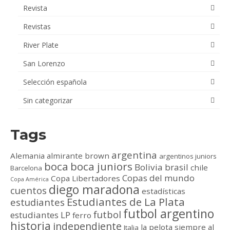
Revista
Revistas
River Plate
San Lorenzo
Selección española
Sin categorizar
Tags
argentina
Alemania
almirante brown
argentinos juniors
boca
boca juniors
Bolivia
brasil
chile
Barcelona
Copas del mundo
Copa Libertadores
Copa América
diego maradona
cuentos
estadísticas
Estudiantes de La Plata
estudiantes
futbol argentino
futbol
estudiantes LP
ferro
historia
independiente
la pelota siempre al
Italia