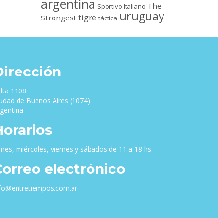
argentina
The
Sportivo Italiano
uruguay
tigre
Strongest
táctica
Dirección
lta 1108
udad de Buenos Aires (1074)
gentina
Horarios
nes, miércoles, viernes y sábados de 11 a 18 hs.
Correo electrónico
nfo@entretiempos.com.ar