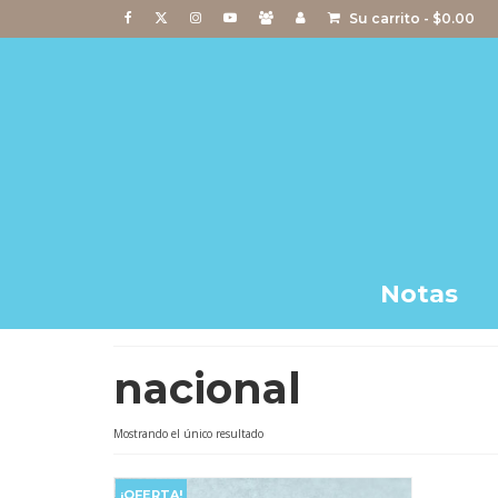
Su carrito
-
$
0.00
Notas
nacional
Mostrando el único resultado
¡OFERTA!