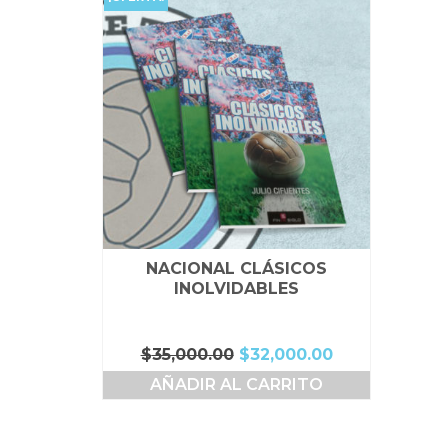
NACIONAL CLÁSICOS
INOLVIDABLES
El
El
$
35,000.00
$
32,000.00
precio
precio
AÑADIR AL CARRITO
original
actual
era:
es:
$35,000.00.
$32,000.00.