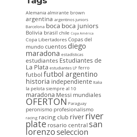
Tags
Alemania
almirante brown
argentina
argentinos juniors
boca
boca juniors
Barcelona
Bolivia
brasil
chile
Copa América
Copas del
Copa Libertadores
diego
cuentos
mundo
maradona
estadísticas
Estudiantes de
estudiantes
La Plata
ferro
estudiantes LP
futbol argentino
futbol
historia
independiente
Italia
la pelota siempre al 10
maradona
Messi
mundiales
OFERTON
Paraguay
peronismo
profesionalismo
river
river
racing club
racing
plate
san
rosario central
lorenzo
seleccion