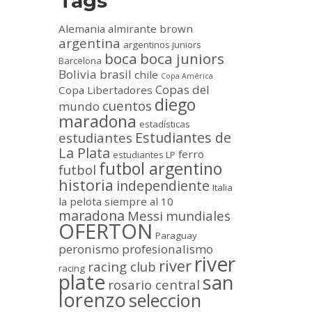
Tags
Alemania
almirante brown
argentina
argentinos juniors
boca
boca juniors
Barcelona
Bolivia
brasil
chile
Copa América
Copas del
Copa Libertadores
diego
cuentos
mundo
maradona
estadísticas
Estudiantes de
estudiantes
La Plata
ferro
estudiantes LP
futbol argentino
futbol
historia
independiente
Italia
la pelota siempre al 10
maradona
Messi
mundiales
OFERTON
Paraguay
peronismo
profesionalismo
river
river
racing club
racing
plate
san
rosario central
lorenzo
seleccion