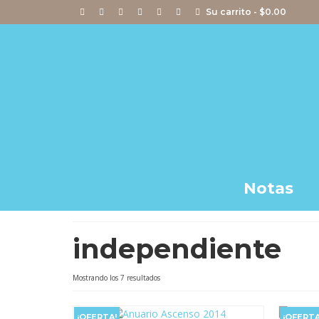
Su carrito
-
$
0.00
Notas
independiente
Ordenado
Mostrando los 7 resultados
por
popularidad
¡OFERTA!
¡OFERTA