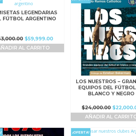
ISETAS LEGENDARIAS
L FÚTBOL ARGENTINO
El
El
63,000.00
$
59,999.00
precio
precio
AÑADIR AL CARRITO
original
actual
era:
es:
$63,000.00.
$59,999.00.
LOS NUESTROS – GRA
EQUIPOS DEL FÚTBOL
BLANCO Y NEGRO
El
$
24,000.00
$
22,000.
precio
AÑADIR AL CARRIT
original
era:
$24,000.
!
¡OFERTA!