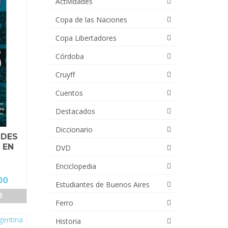
Actividades
Copa de las Naciones
Copa Libertadores
Córdoba
Cruyff
Cuentos
Destacados
Diccionario
NDES
 EN
DVD
Enciclopedia
El
00
Estudiantes de Buenos Aires
precio
O
actual
Ferro
es:
00.
$22,000.00.
Historia