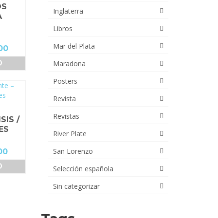
OS
Inglaterra
A
Libros
Mar del Plata
El
00
precio
O
Maradona
actual
es:
Posters
00.
$24,000.00.
Revista
Revistas
SIS /
ES
River Plate
San Lorenzo
El
00
precio
O
Selección española
actual
es:
Sin categorizar
00.
$38,000.00.