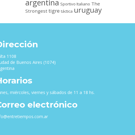
argentina
The
Sportivo Italiano
uruguay
tigre
Strongest
táctica
Dirección
lta 1108
udad de Buenos Aires (1074)
gentina
Horarios
nes, miércoles, viernes y sábados de 11 a 18 hs.
Correo electrónico
nfo@entretiempos.com.ar