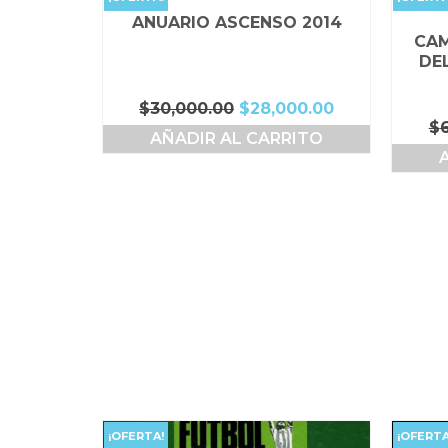
ANUARIO ASCENSO 2014
CAM
DE
El
El
$
30,000.00
$
28,000.00
$
precio
precio
AÑADIR AL CARRITO
original
actual
era:
es:
$30,000.00.
$28,000.00.
¡OFERTA!
¡OFERTA