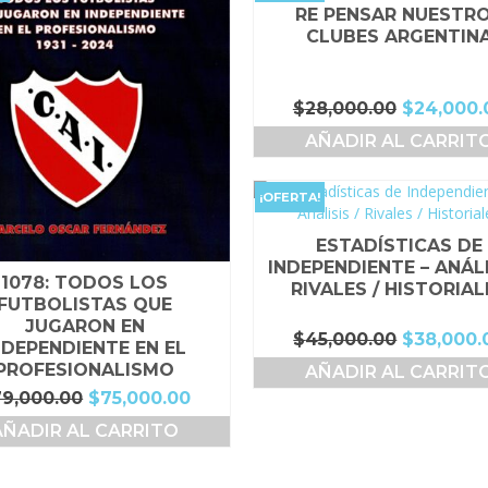
RE PENSAR NUESTR
CLUBES ARGENTIN
El
$
28,000.00
$
24,000.
precio
AÑADIR AL CARRIT
original
era:
$28,000.
¡OFERTA!
ESTADÍSTICAS DE
INDEPENDIENTE – ANÁLI
1078: TODOS LOS
RIVALES / HISTORIAL
FUTBOLISTAS QUE
JUGARON EN
El
$
45,000.00
$
38,000.
NDEPENDIENTE EN EL
precio
PROFESIONALISMO
AÑADIR AL CARRIT
original
El
El
79,000.00
$
75,000.00
era:
precio
precio
$45,000.
AÑADIR AL CARRITO
original
actual
era:
es:
$79,000.00.
$75,000.00.