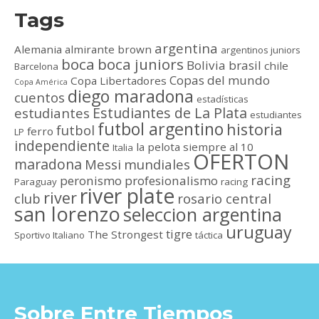
Tags
argentina
Alemania
almirante brown
argentinos juniors
boca
boca juniors
Bolivia
brasil
chile
Barcelona
Copas del mundo
Copa Libertadores
Copa América
diego maradona
cuentos
estadísticas
Estudiantes de La Plata
estudiantes
estudiantes
futbol argentino
historia
futbol
ferro
LP
independiente
la pelota siempre al 10
Italia
OFERTON
maradona
Messi
mundiales
racing
peronismo
profesionalismo
Paraguay
racing
river plate
river
club
rosario central
san lorenzo
seleccion argentina
uruguay
tigre
The Strongest
Sportivo Italiano
táctica
Sobre Entre Tiempos