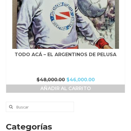
TODO ACÁ – EL ARGENTINOS DE PELUSA
El
El
$
48,000.00
$
46,000.00
precio
precio
AÑADIR AL CARRITO
original
actual
era:
es:
$48,000.00.
$46,000.00.
Buscar
por:
Categorías