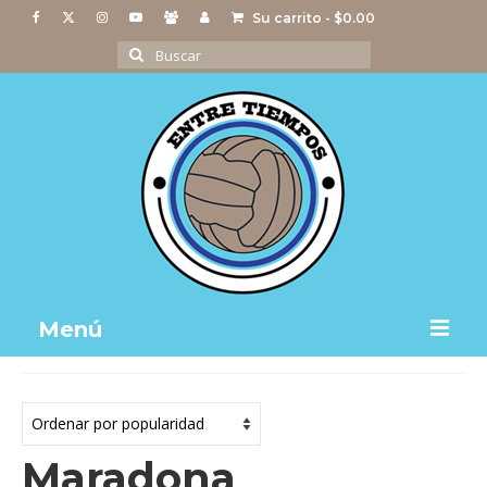
Su carrito
-
$
0.00
Buscar
por:
Menú
Notas
Actividades
Maradona
Imágenes