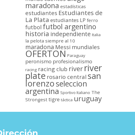
maradona
estadísticas
Estudiantes de
estudiantes
La Plata
estudiantes LP
ferro
futbol argentino
futbol
historia
independiente
Italia
la pelota siempre al 10
maradona
Messi
mundiales
OFERTON
Paraguay
peronismo
profesionalismo
river
river
racing club
racing
plate
san
rosario central
lorenzo
seleccion
argentina
The
Sportivo Italiano
uruguay
tigre
Strongest
táctica
Dirección