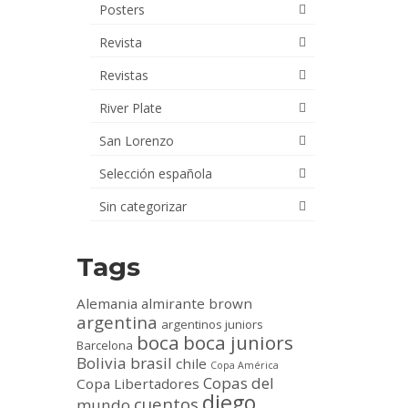
Posters
Revista
Revistas
River Plate
San Lorenzo
Selección española
Sin categorizar
Tags
Alemania
almirante brown
argentina
argentinos juniors
boca
boca juniors
Barcelona
Bolivia
brasil
chile
Copa América
Copas del
Copa Libertadores
diego
cuentos
mundo