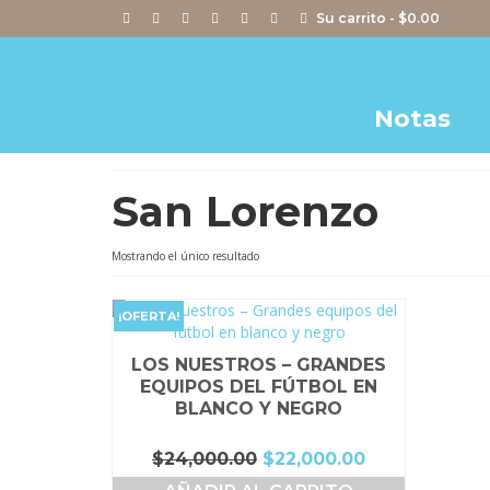
Su carrito
-
$
0.00
Notas
San Lorenzo
Mostrando el único resultado
¡OFERTA!
LOS NUESTROS – GRANDES
EQUIPOS DEL FÚTBOL EN
BLANCO Y NEGRO
El
El
$
24,000.00
$
22,000.00
precio
precio