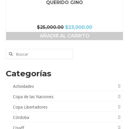
QUERIDO GINO
El
El
$
25,000.00
$
23,000.00
precio
precio
AÑADIR AL CARRITO
original
actual
era:
es:
$25,000.00.
$23,000.00.
Buscar
por:
Categorías
Actividades
Copa de las Naciones
Copa Libertadores
Córdoba
Cruyff