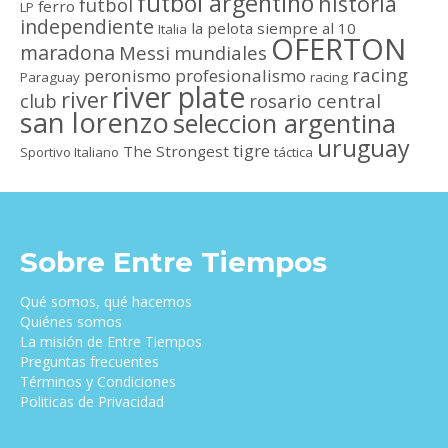
futbol argentino
historia
futbol
ferro
LP
independiente
la pelota siempre al 10
Italia
OFERTON
maradona
Messi
mundiales
racing
peronismo
profesionalismo
Paraguay
racing
river plate
river
club
rosario central
san lorenzo
seleccion argentina
uruguay
tigre
The Strongest
Sportivo Italiano
táctica
Sobre Entre Tiempos
Qué somos, qué hacemos
Quiénes somos
La misión de Entre Tiempos
Preguntas frecuentes
Términos y Condiciones
Politicas de Privacidad