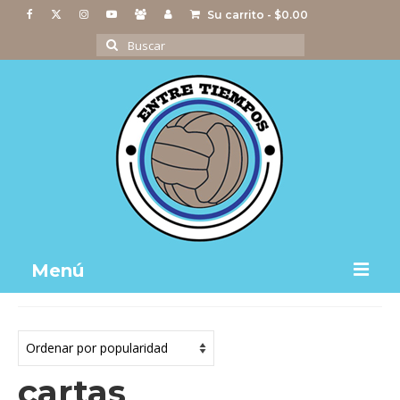
Su carrito
-
$
0.00
Buscar
por:
Menú
Notas
Actividades
cartas
Imágenes