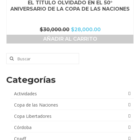
EL TÍTULO OLVIDADO EN EL 50°
ANIVERSARIO DE LA COPA DE LAS NACIONES
El
El
$
30,000.00
$
28,000.00
precio
precio
AÑADIR AL CARRITO
original
actual
era:
es:
$30,000.00.
$28,000.00.
Buscar
por:
Categorías
Actividades
Copa de las Naciones
Copa Libertadores
Córdoba
Cruyff