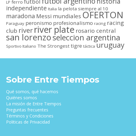
futbol argentino
historia
futbol
ferro
LP
independiente
la pelota siempre al 10
Italia
OFERTON
maradona
Messi
mundiales
racing
peronismo
profesionalismo
Paraguay
racing
river plate
river
club
rosario central
san lorenzo
seleccion argentina
uruguay
tigre
The Strongest
Sportivo Italiano
táctica
Sobre Entre Tiempos
Qué somos, qué hacemos
Quiénes somos
La misión de Entre Tiempos
Preguntas frecuentes
Términos y Condiciones
Politicas de Privacidad