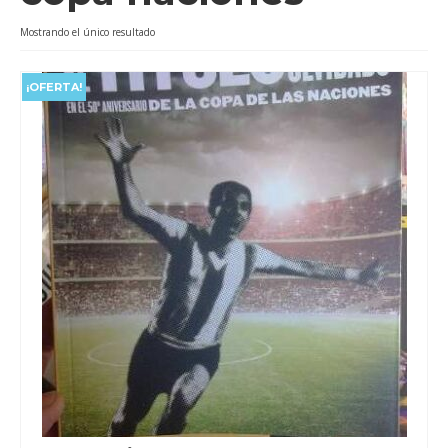
Videos
Mostrando el único resultado
Tienda
¡OFERTA!