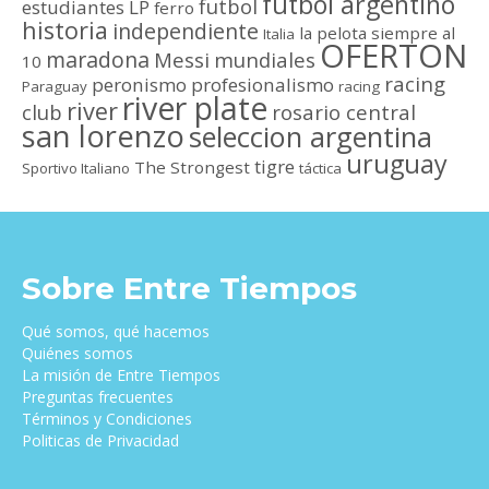
futbol argentino
futbol
estudiantes LP
ferro
historia
independiente
la pelota siempre al
Italia
OFERTON
maradona
Messi
mundiales
10
racing
peronismo
profesionalismo
Paraguay
racing
river plate
river
club
rosario central
san lorenzo
seleccion argentina
uruguay
tigre
The Strongest
Sportivo Italiano
táctica
Sobre Entre Tiempos
Qué somos, qué hacemos
Quiénes somos
La misión de Entre Tiempos
Preguntas frecuentes
Términos y Condiciones
Politicas de Privacidad