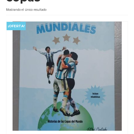
Videos
Mostrando el único resultado
Tienda
¡OFERTA!