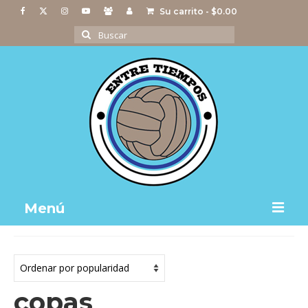
Su carrito
-
$
0.00
Buscar
por:
Menú
Notas
Actividades
copas
Imágenes