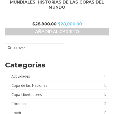
MUNDIALES. HISTORIAS DE LAS COPAS DEL
MUNDO
El
El
$
28,900.00
$
28,000.00
precio
precio
AÑADIR AL CARRITO
original
actual
era:
es:
$28,900.00.
$28,000.00.
Buscar
por:
Categorías
Actividades
Copa de las Naciones
Copa Libertadores
Córdoba
Cruyff