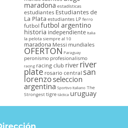
maradona
estadísticas
Estudiantes de
estudiantes
La Plata
estudiantes LP
ferro
futbol argentino
futbol
historia
independiente
Italia
la pelota siempre al 10
maradona
Messi
mundiales
OFERTON
Paraguay
peronismo
profesionalismo
river
river
racing club
racing
plate
san
rosario central
lorenzo
seleccion
argentina
The
Sportivo Italiano
uruguay
tigre
Strongest
táctica
Dirección