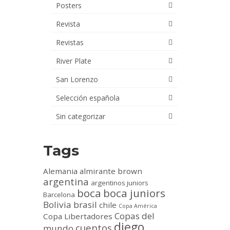
Posters
Revista
Revistas
River Plate
San Lorenzo
Selección española
Sin categorizar
Tags
Alemania
almirante brown
argentina
argentinos juniors
boca
boca juniors
Barcelona
Bolivia
brasil
chile
Copa América
Copas del
Copa Libertadores
diego
cuentos
mundo