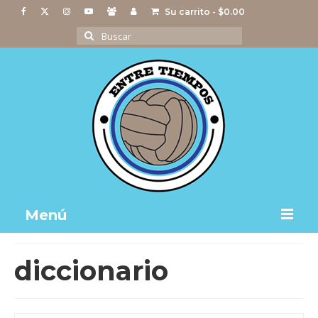
Su carrito
-
$
0.00
Buscar
por:
Menú
Notas
diccionario
Actividades
Imágenes