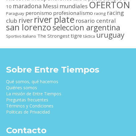
OFERTON
maradona
Messi
mundiales
10
racing
peronismo
profesionalismo
Paraguay
racing
river plate
river
club
rosario central
san lorenzo
seleccion argentina
uruguay
tigre
The Strongest
Sportivo Italiano
táctica
Sobre Entre Tiempos
Qué somos, qué hacemos
Quiénes somos
La misión de Entre Tiempos
Preguntas frecuentes
Términos y Condiciones
Politicas de Privacidad
Contacto