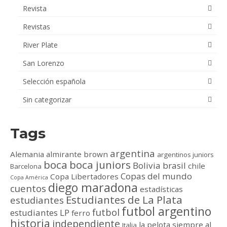
Revista
Revistas
River Plate
San Lorenzo
Selección española
Sin categorizar
Tags
argentina
Alemania
almirante brown
argentinos juniors
boca
boca juniors
Bolivia
brasil
chile
Barcelona
Copas del mundo
Copa Libertadores
Copa América
diego maradona
cuentos
estadísticas
Estudiantes de La Plata
estudiantes
futbol argentino
futbol
estudiantes LP
ferro
historia
independiente
la pelota siempre al
Italia