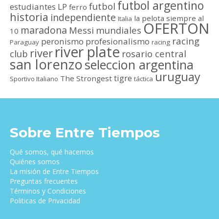
futbol argentino
futbol
estudiantes LP
ferro
historia
independiente
la pelota siempre al
Italia
OFERTON
maradona
Messi
mundiales
10
racing
peronismo
profesionalismo
Paraguay
racing
river plate
river
club
rosario central
san lorenzo
seleccion argentina
uruguay
tigre
The Strongest
Sportivo Italiano
táctica
Sobre Entre Tiempos
Qué somos, qué hacemos
Quiénes somos
La misión de Entre Tiempos
Preguntas frecuentes
Términos y Condiciones
Politicas de Privacidad