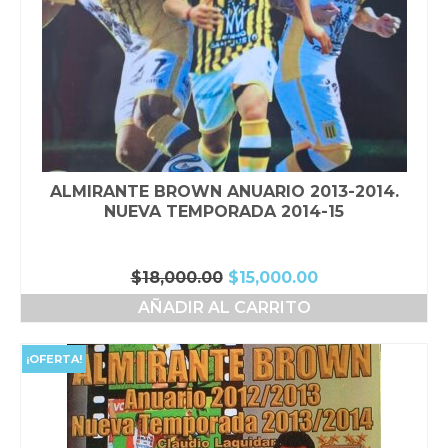
ALMIRANTE BROWN ANUARIO 2013-2014.
NUEVA TEMPORADA 2014-15
El
El
$
18,000.00
$
15,000.00
precio
precio
AÑADIR AL CARRITO
original
actual
era:
es:
$18,000.00.
$15,000.00.
¡OFERTA!