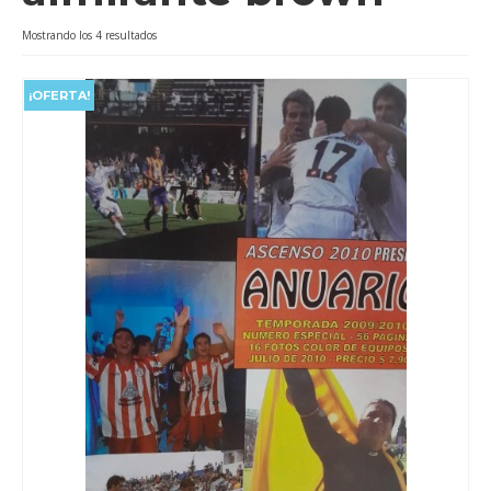
Videos
Ordenado
Mostrando los 4 resultados
por
Tienda
popularidad
¡OFERTA!