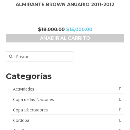
ALMIRANTE BROWN ANUARIO 2011-2012
El
El
$
18,000.00
$
15,000.00
precio
precio
AÑADIR AL CARRITO
original
actual
era:
es:
$18,000.00.
$15,000.00.
Buscar
por:
Categorías
Actividades
Copa de las Naciones
Copa Libertadores
Córdoba