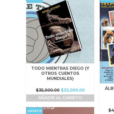
TODO MIENTRAS DIEGO (Y
OTROS CUENTOS
MUNDIALES)
ÁLB
El
El
$
35,000.00
$
32,000.00
precio
precio
AÑADIR AL CARRITO
original
actual
era:
es:
$35,000.00.
$32,000.00.
$
4
¡OFERTA!