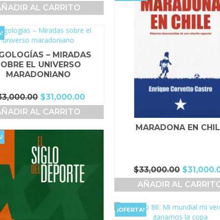
precio
precio
AÑADIR AL CARRITO
original
actual
era:
es:
$49,000.00.
$44,000.00.
!
EGOLOGÍAS – MIRADAS
SOBRE EL UNIVERSO
MARADONIANO
El
El
33,000.00
$
31,000.00
precio
precio
AÑADIR AL CARRITO
original
actual
era:
es:
MARADONA EN CHIL
$33,000.00.
$31,000.00.
!
El
$
33,000.00
$
31,000.
precio
AÑADIR AL CARRIT
original
era:
$33,000.
¡OFERTA!