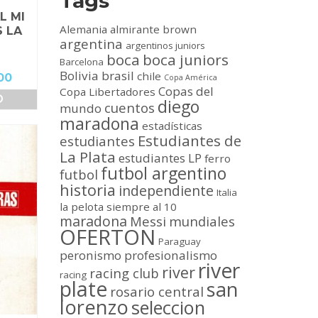
Tags
L MI
Alemania
almirante brown
 LA
argentina
argentinos juniors
boca
boca juniors
Barcelona
Bolivia
brasil
chile
El
00
Copa América
Copas del
Copa Libertadores
precio
O
diego
cuentos
actual
mundo
maradona
es:
estadísticas
0.
$40,000.00.
Estudiantes de
estudiantes
La Plata
estudiantes LP
ferro
futbol argentino
futbol
historia
independiente
Italia
la pelota siempre al 10
maradona
Messi
mundiales
OFERTON
Paraguay
peronismo
profesionalismo
river
river
racing club
racing
plate
san
rosario central
lorenzo
seleccion