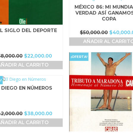
MÉXICO 86: MI MUNDIA
VERDAD ASÍ GANAMOS
COPA
EL SIGLO DEL DEPORTE
El
$
50,000.00
$
40,000.
precio
AÑADIR AL CARRIT
original
era:
El
El
38,000.00
$
22,000.00
$50,000.0
¡OFERTA!
precio
precio
AÑADIR AL CARRITO
original
actual
era:
es:
$38,000.00.
$22,000.00.
!
 DIEGO EN NÚMEROS
El
El
42,000.00
$
38,000.00
precio
precio
AÑADIR AL CARRITO
original
actual
era:
es: