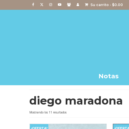
Su carrito
-
$
0.00
Notas
diego maradona
Ordenado
Mostrando los 11 resultados
por
popularidad
¡OFERTA!
¡OFERTA