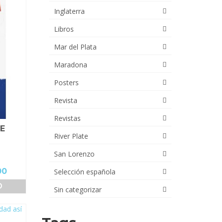
Inglaterra
Libros
Mar del Plata
Maradona
Posters
Revista
Revistas
E
River Plate
San Lorenzo
El
00
Selección española
precio
O
Sin categorizar
actual
es:
00.
$31,000.00.