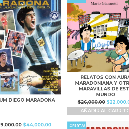
RELATOS CON AUR
MARADONIANA Y OT
MARAVILLAS DE ES
MUNDO
UM DIEGO MARADONA
El
$
26,000.00
$
22,000.
precio
AÑADIR AL CARRIT
original
era:
El
El
9,000.00
$
44,000.00
$26,000.
¡OFERTA!