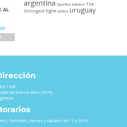
argentina
The
Sportivo Italiano
uruguay
 AL
tigre
Strongest
táctica
El
00
precio
O
actual
es:
00.
$60,000.00.
Dirección
lta 1108
udad de Buenos Aires (1074)
gentina
Horarios
nes, miércoles, viernes y sábados de 11 a 18 hs.