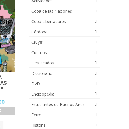
Actividades
Copa de las Naciones
Copa Libertadores
Córdoba
Cruyff
Cuentos
Destacados
Diccionario
A
RAS
DVD
TE
Enciclopedia
El
00
Estudiantes de Buenos Aires
precio
O
actual
Ferro
es:
00.
$22,000.00.
Historia