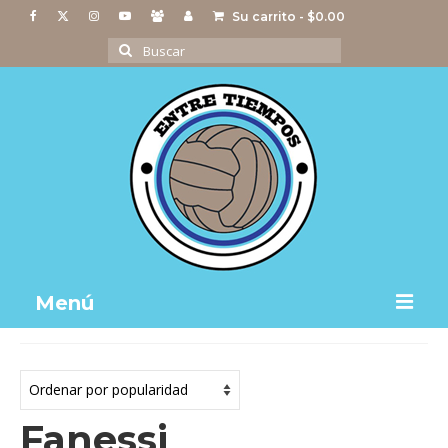
Su carrito
-
$
0.00
Buscar
por:
Menú
Notas
Actividades
Fanessi
Imágenes