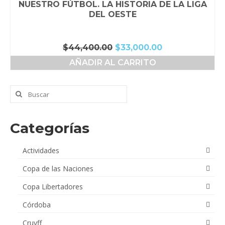
NUESTRO FÚTBOL. LA HISTORIA DE LA LIGA
DEL OESTE
El
El
$
44,400.00
$
33,000.00
precio
precio
AÑADIR AL CARRITO
original
actual
era:
es:
$44,400.00.
$33,000.00.
Buscar
por:
Categorías
Actividades
Copa de las Naciones
Copa Libertadores
Córdoba
Cruyff