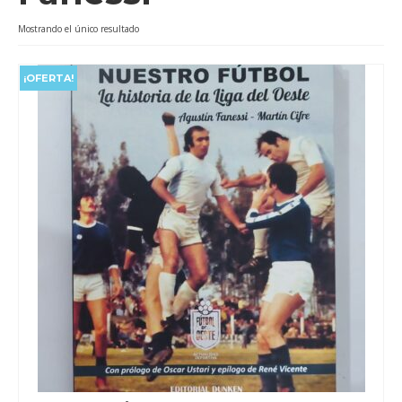
Videos
Mostrando el único resultado
Tienda
¡OFERTA!