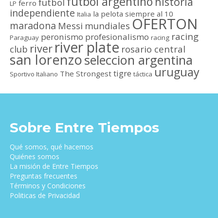
futbol argentino
historia
futbol
ferro
LP
independiente
la pelota siempre al 10
Italia
OFERTON
maradona
Messi
mundiales
racing
peronismo
profesionalismo
Paraguay
racing
river plate
river
club
rosario central
san lorenzo
seleccion argentina
uruguay
tigre
The Strongest
Sportivo Italiano
táctica
Sobre Entre Tiempos
Qué somos, qué hacemos
Quiénes somos
La misión de Entre Tiempos
Preguntas frecuentes
Términos y Condiciones
Politicas de Privacidad