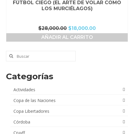
FÚTBOL CIEGO (EL ARTE DE VOLAR COMO
LOS MURCIÉLAGOS)
El
El
$
28,000.00
$
18,000.00
precio
precio
AÑADIR AL CARRITO
original
actual
era:
es:
$28,000.00.
$18,000.00.
Buscar
por:
Categorías
Actividades
Copa de las Naciones
Copa Libertadores
Córdoba
Cruyff