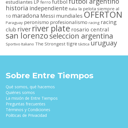
futbol argentino
futbol
estudiantes LP
ferro
historia
independiente
la pelota siempre al
Italia
OFERTON
maradona
Messi
mundiales
10
racing
peronismo
profesionalismo
Paraguay
racing
river plate
river
club
rosario central
san lorenzo
seleccion argentina
uruguay
tigre
The Strongest
Sportivo Italiano
táctica
Sobre Entre Tiempos
Qué somos, qué hacemos
Quiénes somos
La misión de Entre Tiempos
Preguntas frecuentes
Términos y Condiciones
Politicas de Privacidad