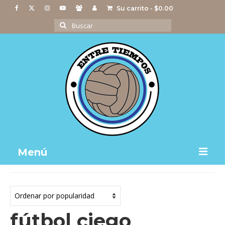
Su carrito
-
$
0.00
Buscar
por:
Menú
Notas
Actividades
fútbol ciego
Imágenes