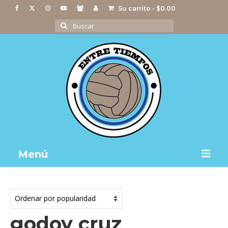
Su carrito
-
$
0.00
Buscar
por:
Menú
Notas
Actividades
godoy cruz
Imágenes