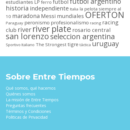
futbol argentino
futbol
estudiantes LP
ferro
historia
independiente
la pelota siempre al
Italia
OFERTON
maradona
Messi
mundiales
10
racing
peronismo
profesionalismo
Paraguay
racing
river plate
river
club
rosario central
san lorenzo
seleccion argentina
uruguay
tigre
The Strongest
Sportivo Italiano
táctica
Sobre Entre Tiempos
Qué somos, qué hacemos
Quiénes somos
La misión de Entre Tiempos
Preguntas frecuentes
Términos y Condiciones
Politicas de Privacidad