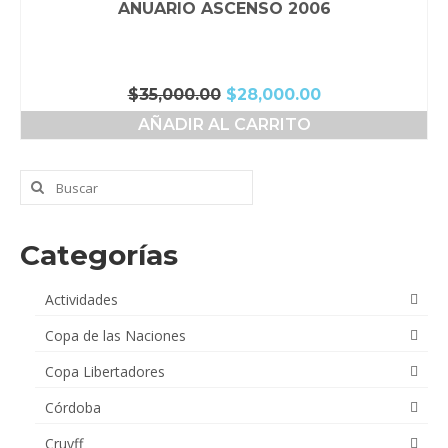
ANUARIO ASCENSO 2006
El
El
$
35,000.00
$
28,000.00
precio
precio
AÑADIR AL CARRITO
original
actual
era:
es:
$35,000.00.
$28,000.00.
Buscar
por:
Categorías
Actividades
Copa de las Naciones
Copa Libertadores
Córdoba
Cruyff