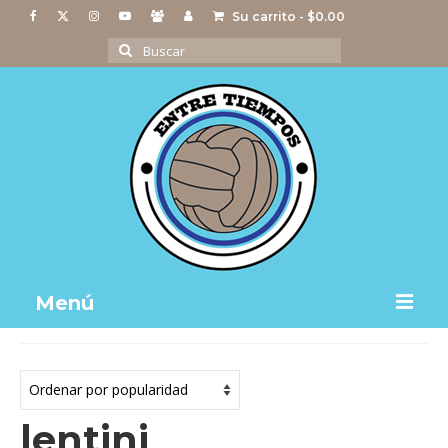
Su carrito
-
$
0.00
Buscar
por:
Menú
Notas
Actividades
lentini
Imágenes