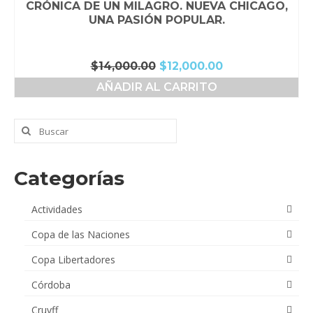
CRÓNICA DE UN MILAGRO. NUEVA CHICAGO,
UNA PASIÓN POPULAR.
El
El
$
14,000.00
$
12,000.00
precio
precio
AÑADIR AL CARRITO
original
actual
era:
es:
$14,000.00.
$12,000.00.
Buscar
por:
Categorías
Actividades
Copa de las Naciones
Copa Libertadores
Córdoba
Cruyff