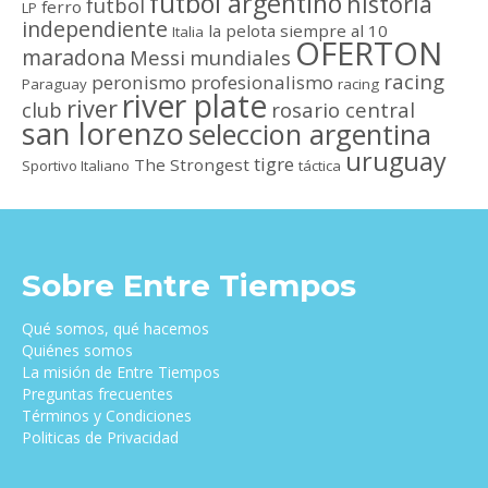
futbol argentino
historia
futbol
ferro
LP
independiente
la pelota siempre al 10
Italia
OFERTON
maradona
Messi
mundiales
racing
peronismo
profesionalismo
Paraguay
racing
river plate
river
club
rosario central
san lorenzo
seleccion argentina
uruguay
tigre
The Strongest
Sportivo Italiano
táctica
Sobre Entre Tiempos
Qué somos, qué hacemos
Quiénes somos
La misión de Entre Tiempos
Preguntas frecuentes
Términos y Condiciones
Politicas de Privacidad