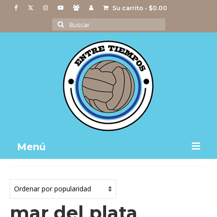
Su carrito
-
$
0.00
Buscar
por:
Menú
Notas
Actividades
mar del plata
Imágenes