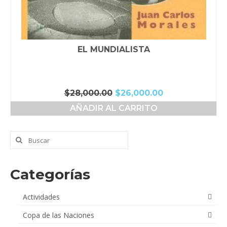
EL MUNDIALISTA
El
El
$
28,000.00
$
26,000.00
precio
precio
AÑADIR AL CARRITO
original
actual
era:
es:
$28,000.00.
$26,000.00.
Buscar
por:
Categorías
Actividades
Copa de las Naciones