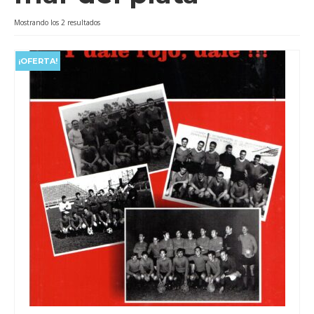
Videos
Ordenado
Mostrando los 2 resultados
por
Tienda
popularidad
¡OFERTA!