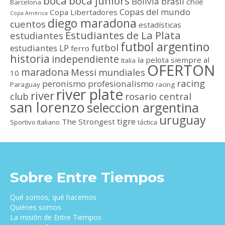
boca
boca juniors
Bolivia
brasil
chile
Barcelona
Copas del mundo
Copa Libertadores
Copa América
diego maradona
cuentos
estadísticas
Estudiantes de La Plata
estudiantes
futbol argentino
futbol
estudiantes LP
ferro
historia
independiente
la pelota siempre al
Italia
OFERTON
maradona
Messi
mundiales
10
racing
peronismo
profesionalismo
Paraguay
racing
river plate
river
club
rosario central
san lorenzo
seleccion argentina
uruguay
tigre
The Strongest
Sportivo Italiano
táctica
Sobre Entre Tiempos
Qué somos, qué hacemos
Quiénes somos
La misión de Entre Tiempos