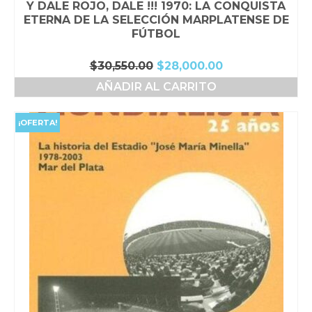
Y DALE ROJO, DALE !!! 1970: LA CONQUISTA
ETERNA DE LA SELECCIÓN MARPLATENSE DE
FÚTBOL
El
El
$
30,550.00
$
28,000.00
precio
precio
AÑADIR AL CARRITO
original
actual
era:
es:
$30,550.00.
$28,000.00.
¡OFERTA!