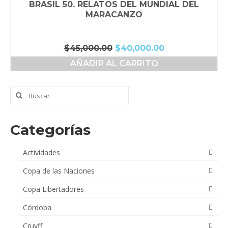
BRASIL 50. RELATOS DEL MUNDIAL DEL
MARACANZO
El
El
$
45,000.00
$
40,000.00
precio
precio
AÑADIR AL CARRITO
original
actual
era:
es:
$45,000.00.
$40,000.00.
Buscar
por:
Categorías
Actividades
Copa de las Naciones
Copa Libertadores
Córdoba
Cruyff