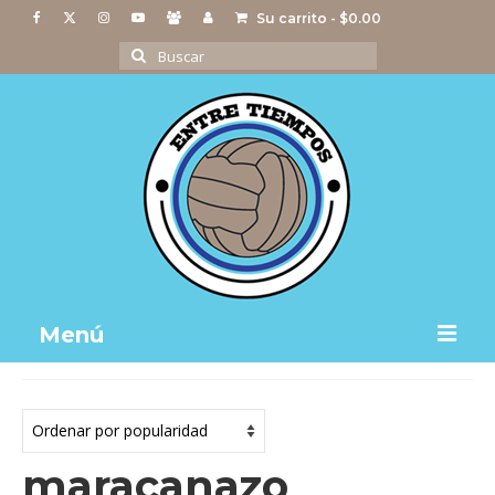
Su carrito
-
$
0.00
Buscar
por:
Menú
Notas
Actividades
maracanazo
Imágenes