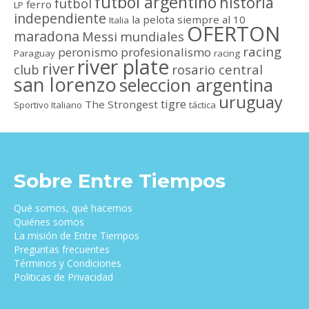
futbol argentino
historia
futbol
ferro
LP
independiente
la pelota siempre al 10
Italia
OFERTON
maradona
Messi
mundiales
racing
peronismo
profesionalismo
Paraguay
racing
river plate
river
club
rosario central
san lorenzo
seleccion argentina
uruguay
tigre
The Strongest
Sportivo Italiano
táctica
Sobre Entre Tiempos
Qué somos, qué hacemos
Quiénes somos
La misión de Entre Tiempos
Preguntas frecuentes
Términos y Condiciones
Politicas de Privacidad