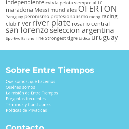
independiente
la pelota siempre al 10
Italia
OFERTON
maradona
Messi
mundiales
racing
peronismo
profesionalismo
Paraguay
racing
river plate
river
club
rosario central
san lorenzo
seleccion argentina
uruguay
tigre
The Strongest
Sportivo Italiano
táctica
Sobre Entre Tiempos
Qué somos, qué hacemos
Quiénes somos
La misión de Entre Tiempos
Preguntas frecuentes
Términos y Condiciones
Politicas de Privacidad
Contacto