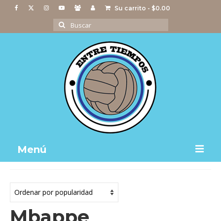
Su carrito
-
$
0.00
Buscar
por:
Menú
Notas
Actividades
Mbappe
Imágenes