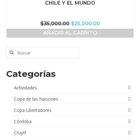
CHILE Y EL MUNDO
El
El
$
35,000.00
$
25,000.00
precio
precio
AÑADIR AL CARRITO
original
actual
era:
es:
$35,000.00.
$25,000.00.
Buscar
por:
Categorías
Actividades
Copa de las Naciones
Copa Libertadores
Córdoba
Cruyff