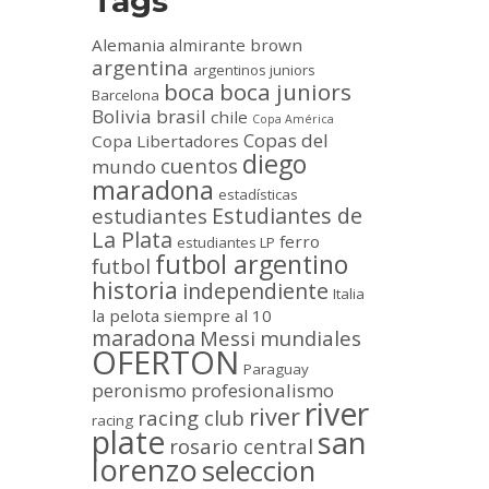
Tags
Alemania
almirante brown
argentina
argentinos juniors
boca
boca juniors
Barcelona
Bolivia
brasil
chile
Copa América
Copas del
Copa Libertadores
diego
cuentos
mundo
maradona
estadísticas
Estudiantes de
estudiantes
La Plata
ferro
estudiantes LP
futbol argentino
futbol
historia
independiente
Italia
la pelota siempre al 10
maradona
Messi
mundiales
OFERTON
Paraguay
peronismo
profesionalismo
river
river
racing club
racing
plate
san
rosario central
lorenzo
seleccion