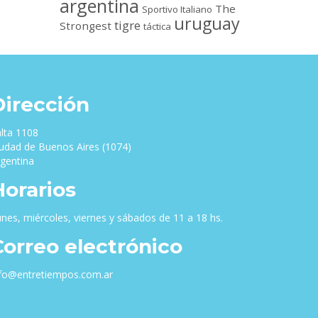
argentina
The
Sportivo Italiano
uruguay
tigre
Strongest
táctica
Dirección
lta 1108
udad de Buenos Aires (1074)
gentina
Horarios
nes, miércoles, viernes y sábados de 11 a 18 hs.
Correo electrónico
nfo@entretiempos.com.ar