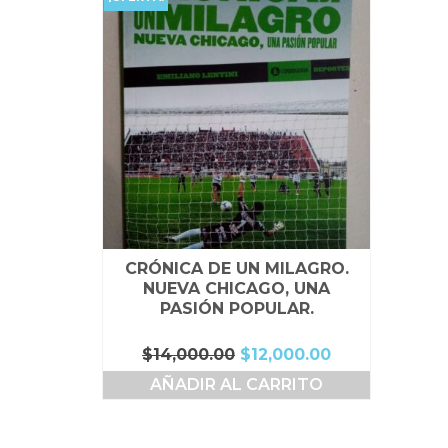
CRÓNICA DE UN MILAGRO.
NUEVA CHICAGO, UNA
PASIÓN POPULAR.
El
El
$
14,000.00
$
12,000.00
precio
precio
AÑADIR AL CARRITO
original
actual
era:
es:
$14,000.00.
$12,000.00.