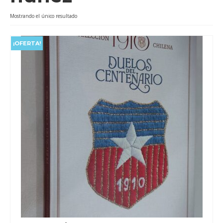
Videos
Mostrando el único resultado
Tienda
¡OFERTA!