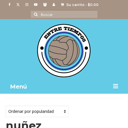
Su carrito
-
$
0.00
Buscar
por:
Menú
Notas
Actividades
nuñez
Imágenes