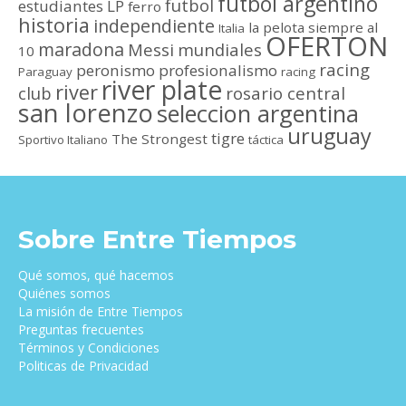
futbol argentino
futbol
estudiantes LP
ferro
historia
independiente
la pelota siempre al
Italia
OFERTON
maradona
Messi
mundiales
10
racing
peronismo
profesionalismo
Paraguay
racing
river plate
river
club
rosario central
san lorenzo
seleccion argentina
uruguay
tigre
The Strongest
Sportivo Italiano
táctica
Sobre Entre Tiempos
Qué somos, qué hacemos
Quiénes somos
La misión de Entre Tiempos
Preguntas frecuentes
Términos y Condiciones
Politicas de Privacidad