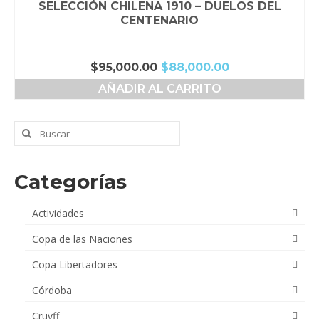
SELECCIÓN CHILENA 1910 – DUELOS DEL
CENTENARIO
El
El
$
95,000.00
$
88,000.00
precio
precio
AÑADIR AL CARRITO
original
actual
era:
es:
$95,000.00.
$88,000.00.
Buscar
por:
Categorías
Actividades
Copa de las Naciones
Copa Libertadores
Córdoba
Cruyff