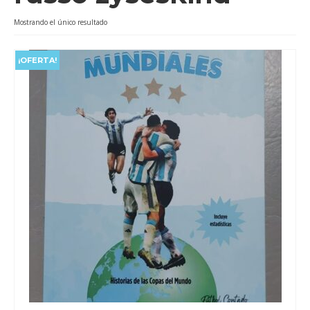
Videos
Mostrando el único resultado
Tienda
¡OFERTA!