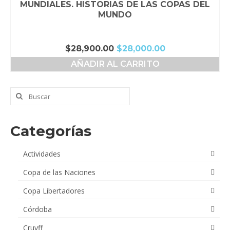
MUNDIALES. HISTORIAS DE LAS COPAS DEL
MUNDO
El
El
$
28,900.00
$
28,000.00
precio
precio
AÑADIR AL CARRITO
original
actual
era:
es:
$28,900.00.
$28,000.00.
Buscar
por:
Categorías
Actividades
Copa de las Naciones
Copa Libertadores
Córdoba
Cruyff