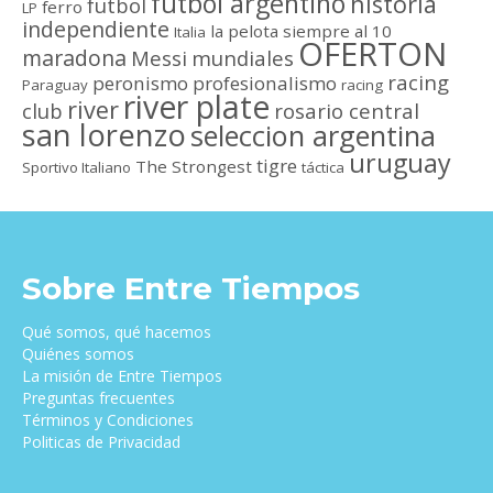
futbol argentino
historia
futbol
ferro
LP
independiente
la pelota siempre al 10
Italia
OFERTON
maradona
Messi
mundiales
racing
peronismo
profesionalismo
Paraguay
racing
river plate
river
club
rosario central
san lorenzo
seleccion argentina
uruguay
tigre
The Strongest
Sportivo Italiano
táctica
Sobre Entre Tiempos
Qué somos, qué hacemos
Quiénes somos
La misión de Entre Tiempos
Preguntas frecuentes
Términos y Condiciones
Politicas de Privacidad