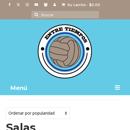
Su carrito
-
$
0.00
Buscar
por:
Menú
Notas
Actividades
Salas
Imágenes