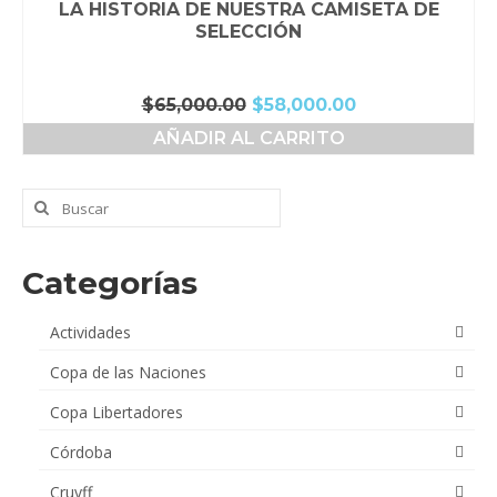
LA HISTORIA DE NUESTRA CAMISETA DE
SELECCIÓN
El
El
$
65,000.00
$
58,000.00
precio
precio
AÑADIR AL CARRITO
original
actual
era:
es:
$65,000.00.
$58,000.00.
Buscar
por:
Categorías
Actividades
Copa de las Naciones
Copa Libertadores
Córdoba
Cruyff