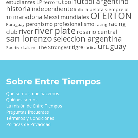
futbol argentino
futbol
estudiantes LP
ferro
historia
independiente
la pelota siempre al
Italia
OFERTON
maradona
Messi
mundiales
10
racing
peronismo
profesionalismo
Paraguay
racing
river plate
river
club
rosario central
san lorenzo
seleccion argentina
uruguay
tigre
The Strongest
Sportivo Italiano
táctica
Sobre Entre Tiempos
Qué somos, qué hacemos
Quiénes somos
La misión de Entre Tiempos
Preguntas frecuentes
Términos y Condiciones
Politicas de Privacidad