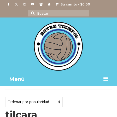
Su carrito
-
$
0.00
Buscar
por:
Menú
Notas
Actividades
tilcara
Imágenes