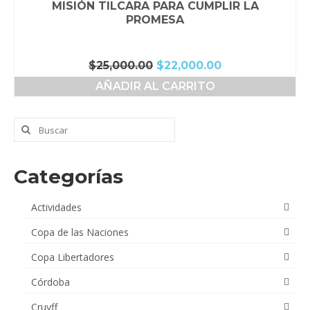
MISIÓN TILCARA PARA CUMPLIR LA
PROMESA
El
El
$
25,000.00
$
22,000.00
precio
precio
AÑADIR AL CARRITO
original
actual
era:
es:
$25,000.00.
$22,000.00.
Buscar
por:
Categorías
Actividades
Copa de las Naciones
Copa Libertadores
Córdoba
Cruyff