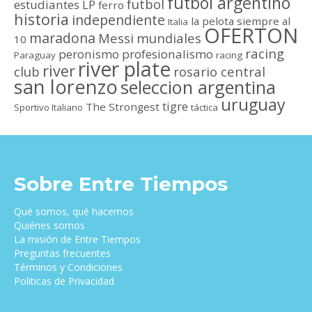
futbol argentino
futbol
estudiantes LP
ferro
historia
independiente
la pelota siempre al
Italia
OFERTON
maradona
Messi
mundiales
10
racing
peronismo
profesionalismo
Paraguay
racing
river plate
river
club
rosario central
san lorenzo
seleccion argentina
uruguay
tigre
The Strongest
Sportivo Italiano
táctica
Sobre Entre Tiempos
Qué somos, qué hacemos
Quiénes somos
La misión de Entre Tiempos
Preguntas frecuentes
Términos y Condiciones
Politicas de Privacidad