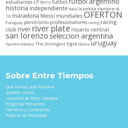
futbol argentino
futbol
estudiantes LP
ferro
historia
independiente
la pelota siempre al
Italia
OFERTON
maradona
Messi
mundiales
10
racing
peronismo
profesionalismo
Paraguay
racing
river plate
river
club
rosario central
san lorenzo
seleccion argentina
uruguay
tigre
The Strongest
Sportivo Italiano
táctica
Sobre Entre Tiempos
Qué somos, qué hacemos
Quiénes somos
La misión de Entre Tiempos
Preguntas frecuentes
Términos y Condiciones
Politicas de Privacidad