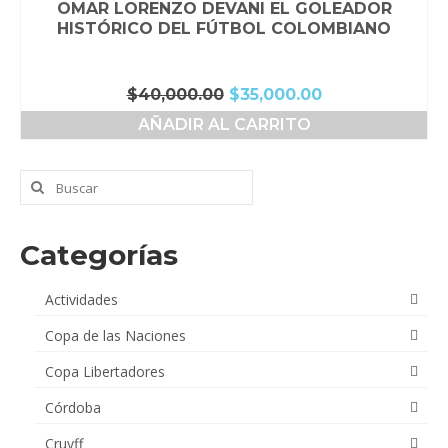
OMAR LORENZO DEVANI EL GOLEADOR
HISTÓRICO DEL FÚTBOL COLOMBIANO
El
El
$
40,000.00
$
35,000.00
precio
precio
AÑADIR AL CARRITO
original
actual
era:
es:
$40,000.00.
$35,000.00.
Buscar
por:
Categorías
Actividades
Copa de las Naciones
Copa Libertadores
Córdoba
Cruyff