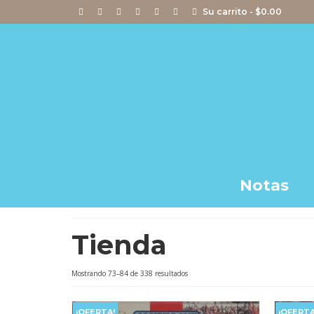
Su carrito
-
$
0.00
Notas
Tienda
Ordenado
Mostrando 73–84 de 338 resultados
por
popularidad
¡OFERTA!
¡OFERTA