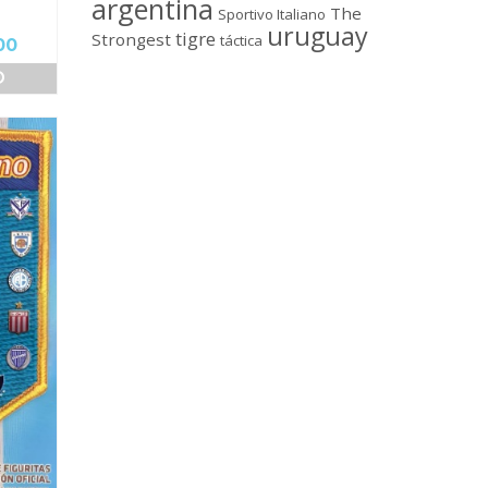
argentina
The
Sportivo Italiano
uruguay
tigre
Strongest
táctica
El
00
precio
O
actual
es:
00.
$52,000.00.