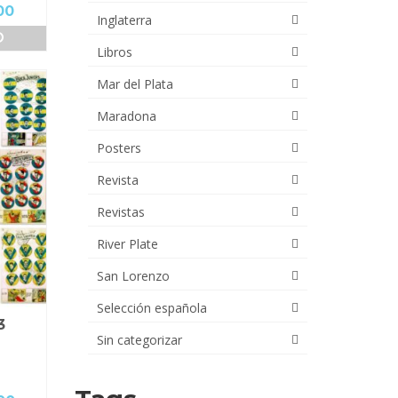
El
00
Inglaterra
precio
O
actual
Libros
es:
00.
$28,000.00.
Mar del Plata
Maradona
Posters
Revista
Revistas
River Plate
San Lorenzo
Selección española
3
Sin categorizar