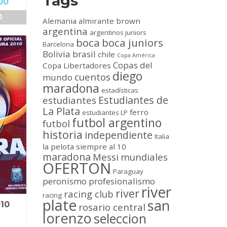
Tags
El
00
precio
O
Alemania
almirante brown
actual
argentina
es:
argentinos juniors
boca
boca juniors
00.
$69,000.00.
Barcelona
Bolivia
brasil
chile
Copa América
Copas del
Copa Libertadores
diego
cuentos
mundo
maradona
estadísticas
Estudiantes de
estudiantes
La Plata
ferro
estudiantes LP
futbol argentino
futbol
historia
independiente
Italia
la pelota siempre al 10
maradona
Messi
mundiales
OFERTON
Paraguay
peronismo
profesionalismo
river
river
racing club
racing
plate
san
10
rosario central
lorenzo
seleccion