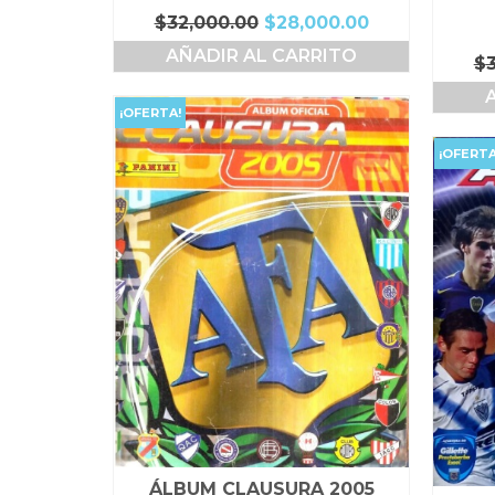
El
El
$
32,000.00
$
28,000.00
precio
precio
AÑADIR AL CARRITO
$
original
actual
era:
es:
$32,000.00.
$28,000.00.
¡OFERTA!
¡OFERTA
ÁLBUM CLAUSURA 2005