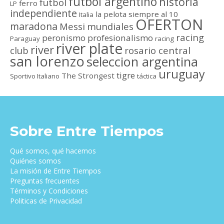
futbol argentino
historia
futbol
ferro
LP
independiente
la pelota siempre al 10
Italia
OFERTON
maradona
Messi
mundiales
racing
peronismo
profesionalismo
Paraguay
racing
river plate
river
club
rosario central
san lorenzo
seleccion argentina
uruguay
tigre
The Strongest
Sportivo Italiano
táctica
Sobre Entre Tiempos
Qué somos, qué hacemos
Quiénes somos
La misión de Entre Tiempos
Preguntas frecuentes
Términos y Condiciones
Politicas de Privacidad