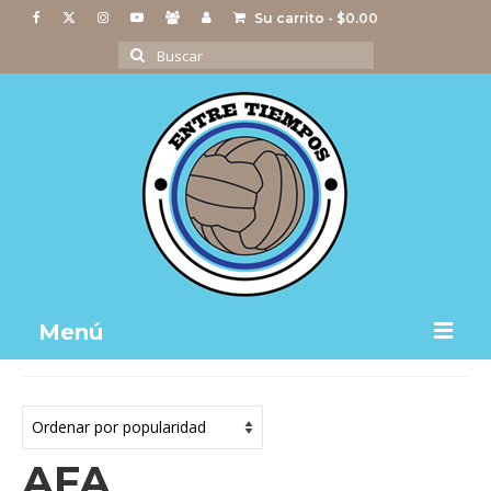
Su carrito
-
$
0.00
Buscar
por:
Menú
Notas
Actividades
AFA
Imágenes