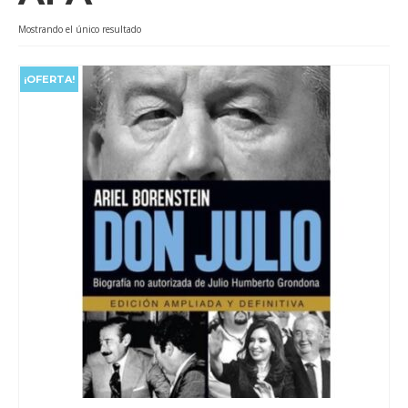
Videos
Mostrando el único resultado
Tienda
¡OFERTA!