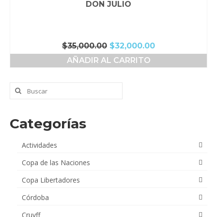
DON JULIO
El
El
$
35,000.00
$
32,000.00
precio
precio
AÑADIR AL CARRITO
original
actual
era:
es:
$35,000.00.
$32,000.00.
Buscar
por:
Categorías
Actividades
Copa de las Naciones
Copa Libertadores
Córdoba
Cruyff