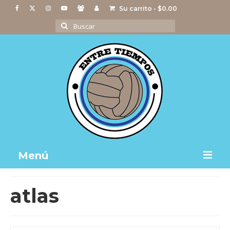
Su carrito
-
$
0.00
Buscar
por:
Menú
Notas
atlas
Actividades
Imágenes