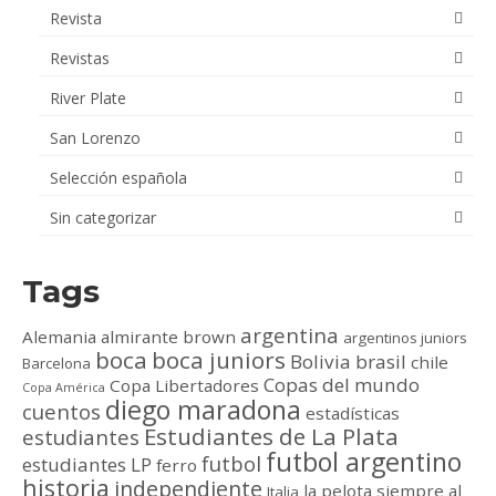
Revista
Revistas
River Plate
San Lorenzo
Selección española
Sin categorizar
Tags
argentina
Alemania
almirante brown
argentinos juniors
boca
boca juniors
Bolivia
brasil
chile
Barcelona
Copas del mundo
Copa Libertadores
Copa América
diego maradona
cuentos
estadísticas
Estudiantes de La Plata
estudiantes
futbol argentino
futbol
estudiantes LP
ferro
historia
independiente
la pelota siempre al
Italia