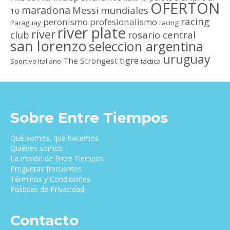
OFERTON
maradona
Messi
mundiales
10
racing
peronismo
profesionalismo
Paraguay
racing
river plate
river
club
rosario central
san lorenzo
seleccion argentina
uruguay
tigre
The Strongest
Sportivo Italiano
táctica
Sobre Entre Tiempos
Qué somos, qué hacemos
Quiénes somos
La misión de Entre Tiempos
Preguntas frecuentes
Términos y Condiciones
Politicas de Privacidad
Contacto