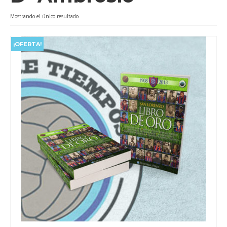
Videos
Mostrando el único resultado
Tienda
¡OFERTA!