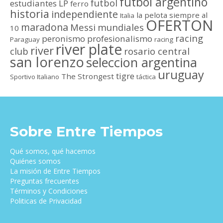
futbol argentino
futbol
estudiantes LP
ferro
historia
independiente
la pelota siempre al
Italia
OFERTON
maradona
Messi
mundiales
10
racing
peronismo
profesionalismo
Paraguay
racing
river plate
river
club
rosario central
san lorenzo
seleccion argentina
uruguay
tigre
The Strongest
Sportivo Italiano
táctica
Sobre Entre Tiempos
Qué somos, qué hacemos
Quiénes somos
La misión de Entre Tiempos
Preguntas frecuentes
Términos y Condiciones
Politicas de Privacidad