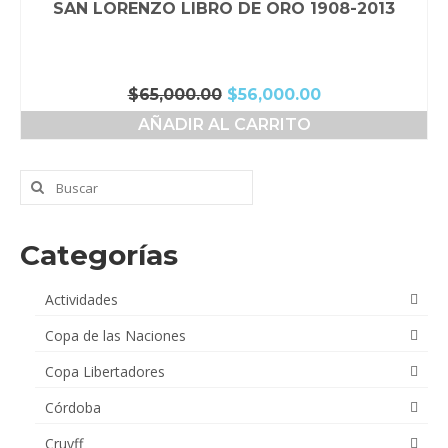
SAN LORENZO LIBRO DE ORO 1908-2013
El
El
$
65,000.00
$
56,000.00
precio
precio
AÑADIR AL CARRITO
original
actual
era:
es:
$65,000.00.
$56,000.00.
Buscar
por:
Categorías
Actividades
Copa de las Naciones
Copa Libertadores
Córdoba
Cruyff