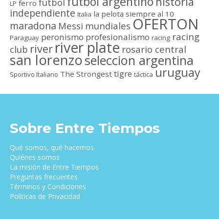
futbol argentino
historia
futbol
ferro
LP
independiente
la pelota siempre al 10
Italia
OFERTON
maradona
Messi
mundiales
racing
peronismo
profesionalismo
Paraguay
racing
river plate
river
club
rosario central
san lorenzo
seleccion argentina
uruguay
tigre
The Strongest
Sportivo Italiano
táctica
Sobre Entre Tiempos
Qué somos, qué hacemos
Quiénes somos
La misión de Entre Tiempos
Preguntas frecuentes
Términos y Condiciones
Politicas de Privacidad