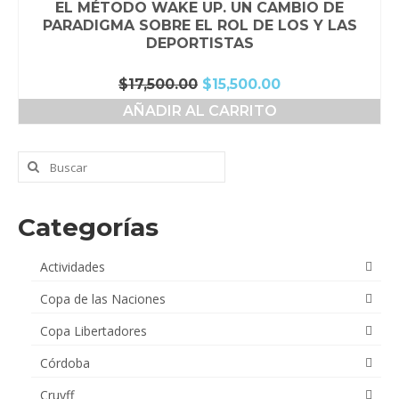
EL MÉTODO WAKE UP. UN CAMBIO DE
PARADIGMA SOBRE EL ROL DE LOS Y LAS
DEPORTISTAS
El
El
$
17,500.00
$
15,500.00
precio
precio
AÑADIR AL CARRITO
original
actual
era:
es:
$17,500.00.
$15,500.00.
Buscar
por:
Categorías
Actividades
Copa de las Naciones
Copa Libertadores
Córdoba
Cruyff