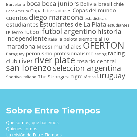
boca
boca juniors
Bolivia
brasil
chile
Barcelona
Copas del mundo
Copa Libertadores
Copa América
diego maradona
cuentos
estadísticas
Estudiantes de La Plata
estudiantes
estudiantes
futbol argentino
historia
futbol
ferro
LP
independiente
la pelota siempre al 10
Italia
OFERTON
maradona
Messi
mundiales
racing
peronismo
profesionalismo
Paraguay
racing
river plate
river
club
rosario central
san lorenzo
seleccion argentina
uruguay
tigre
The Strongest
Sportivo Italiano
táctica
Sobre Entre Tiempos
Qué somos, qué hacemos
Quiénes somos
La misión de Entre Tiempos