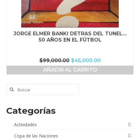
JORGE ELMER BANKI DETRAS DEL TUNEL…
50 AÑOS EN EL FÚTBOL
El
El
$
99,000.00
$
45,000.00
precio
precio
AÑADIR AL CARRITO
original
actual
era:
es:
$99,000.00.
$45,000.00.
Buscar
por:
Categorías
Actividades
Copa de las Naciones