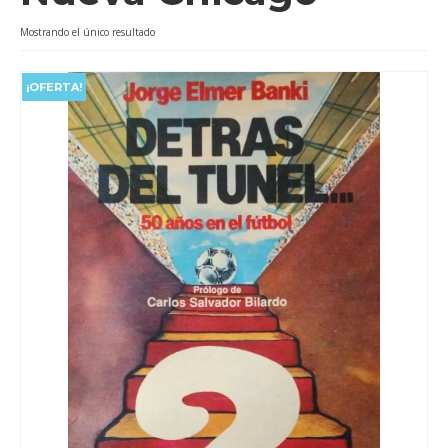
Videos
Mostrando el único resultado
Tienda
¡OFERTA!