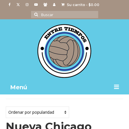
Su carrito
-
$
0.00
Buscar
por:
Menú
Notas
Actividades
Nueva Chicago
Imágenes