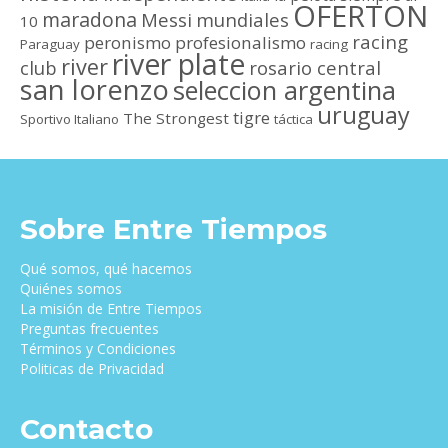
OFERTON
maradona
Messi
mundiales
10
racing
peronismo
profesionalismo
Paraguay
racing
river plate
river
club
rosario central
san lorenzo
seleccion argentina
uruguay
tigre
The Strongest
Sportivo Italiano
táctica
Sobre Entre Tiempos
Qué somos, qué hacemos
Quiénes somos
La misión de Entre Tiempos
Preguntas frecuentes
Términos y Condiciones
Politicas de Privacidad
Contacto