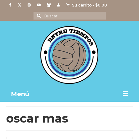
Su carrito
-
$
0.00
Buscar
por:
Menú
Notas
oscar mas
Actividades
Imágenes