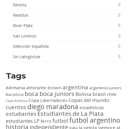
Revista
Revistas
River Plate
San Lorenzo
Selección española
Sin categorizar
Tags
argentina
Alemania
almirante brown
argentinos juniors
boca
boca juniors
Bolivia
brasil
chile
Barcelona
Copas del mundo
Copa Libertadores
Copa América
diego maradona
cuentos
estadísticas
Estudiantes de La Plata
estudiantes
futbol argentino
futbol
estudiantes LP
ferro
historia
independiente
la pelota siempre al
Italia